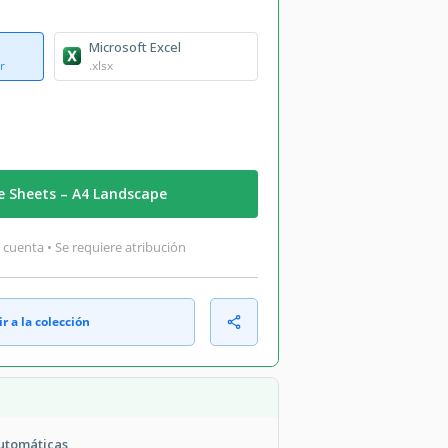
Microsoft Excel
r
.xlsx
e Sheets – A4 Landscape
 cuenta • Se requiere atribución
r a la colección
automáticas