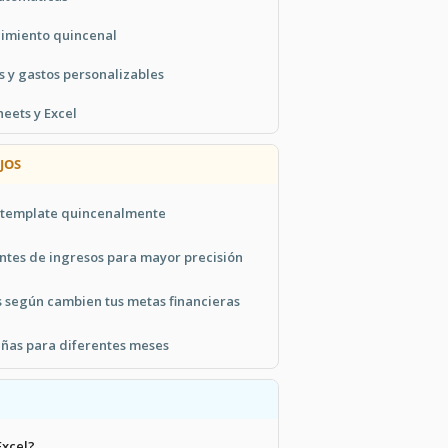
uimiento quincenal
s y gastos personalizables
eets y Excel
JOS
el template quincenalmente
entes de ingresos para mayor precisión
s según cambien tus metas financieras
añas para diferentes meses
Excel?