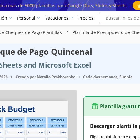
o a más de 5000 plantillas para Google Docs, Slides y Sheets
ión
Personal
Vacaciones
Precios
de Cheques de Pago Plantillas
Plantilla de Presupuesto de Ch
eque de Pago Quincenal
 Sheets and Microsoft Excel
 2026
•
Creado por
Natalia Prokhorenko
•
Cada dos semanas, Simple
Plantilla gratui
Descargar plantilla 
Elige tu plataforma y empi