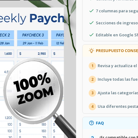
7 columnas para seg
Secciones de ingreso
Editable en Google Sh
PRESUPUESTO CONSE
Revisa y actualiza 
1
Incluye todas las fu
2
Ajusta las categoría
3
Usa diferentes pest
4
FAQ
¿Es compatible con 