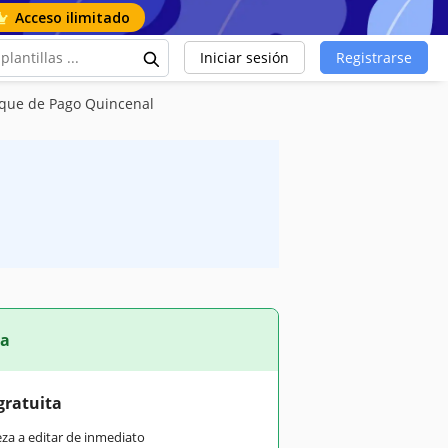
Acceso ilimitado
Iniciar sesión
Registrarse
eque de Pago Quincenal
ta
gratuita
eza a editar de inmediato