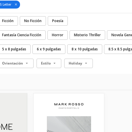
S Letter
Ficción
No Ficción
Poesía
Fantasía Ciencia Ficción
Horror
Misterio Thriller
Novela Gene
5 x 8 pulgadas
6 x 9 pulgadas
8 x 10 pulgadas
8.5 x 8.5 pulg
Orientación
Estilo
Holiday