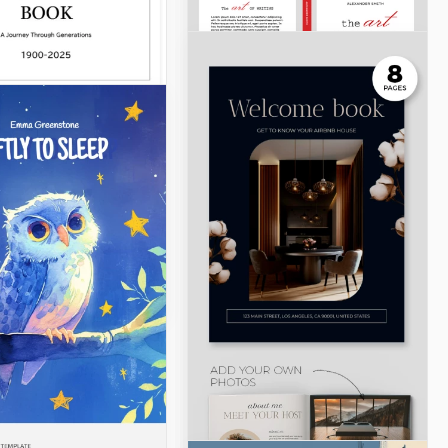
 de Familia
nuestra plantilla
 Libro de Historia
r.
Slides
Plantilla imprimible
de libro de árbol
genealógico de la
familia