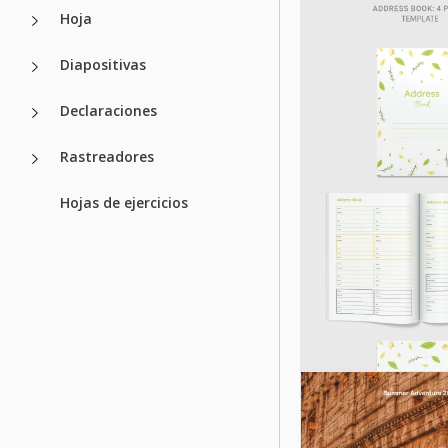
imprimible
Hoja
Diapositivas
Google Slides
Plantilla de Li
Clásico para 
Declaraciones
Rastreadores
Google Slides
Hojas de ejercicios