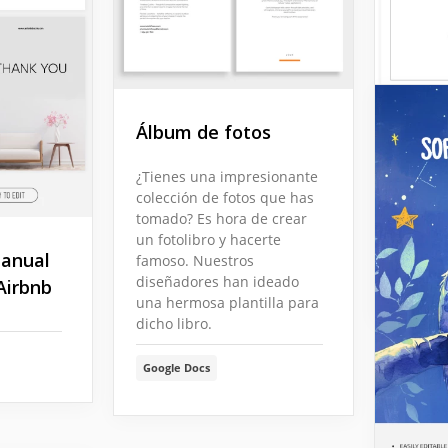
Álbum de fotos
Libro
¿Tienes una impresionante
Utiliza 
colección de fotos que has
lista de
tomado? Es hora de crear
Familia
un fotolibro y hacerte
manual
famoso. Nuestros
Google 
diseñadores han ideado
Airbnb
una hermosa plantilla para
dicho libro.
Google Docs