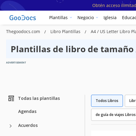
Obtén acceso ilimitad
Plantillas
Negocio
Iglesia
Educac
Thegoodocs.com
Libro Plantillas
A4 / US Letter Libro Pl
Plantillas de libro de tamaño 
ADVERTISEMENT
Todas las plantillas
Todos Libros
Lib
Agendas
de guía de viajes Libros
Acuerdos