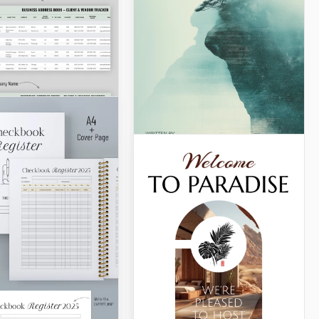
lla de libro
niños en
ela con lindo
s un regalo
eramente
edor para los
del bebé? Nuestra
la de libro de niños
rela con un lindo
 la opción perfecta.