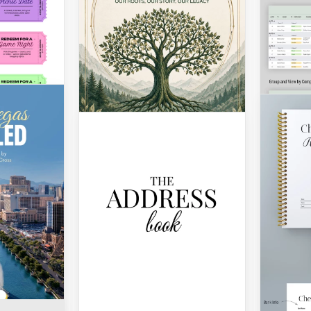
Planti
para 
acuar
búho
¿Quiere
verdad
conmov
padres 
plantil
de acua
upón
búho es