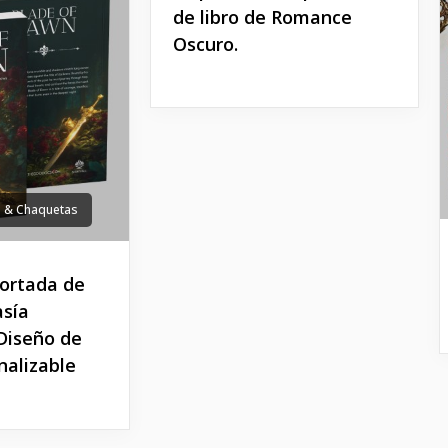
de libro de Romance
Oscuro.
s & Chaquetas
portada de
asía
 Diseño de
nalizable