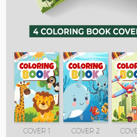
Diferentes Estilos en una
Plantilla de Chaqueta de Libro Gratis
Nuestro diseño de portada de libro para colorear consta de
portada y cuatro para la contraportada:
Con animales pintados - un león, un tucán y una jirafa. 
en el fondo.
Diseño azul con habitantes submarinos, como pulpos, narv
Para pequeños ingenieros con un avión, un helicóptero, un
Para amantes de los dinosaurios con diferentes especies.
Puedes usar esta portada de libro como idea para tu diseñ
nuestro sitio web, encontrarás una
plantilla de portada de libr
diseño.