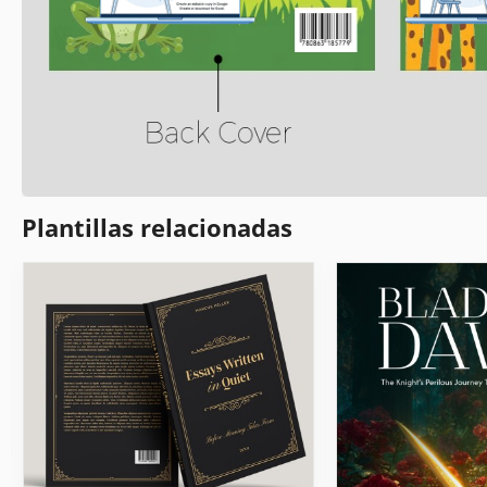
Obtén tu documento
Persona
Haz clic en "Editar plantilla" para crear
Cambia fácilmente
una copia editable en Google Slides o
diseños según t
descargar para Microsoft PowerPoint
Plantillas relacionadas