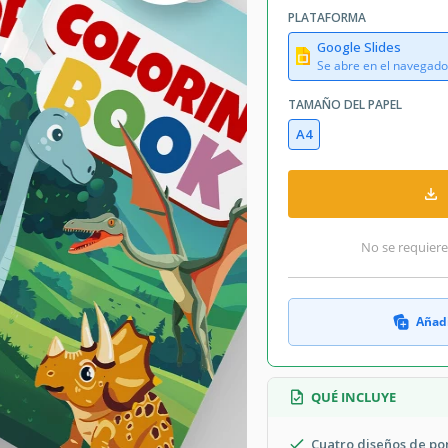
A4 / Carta US Libro Plantillas
PLATAFORMA
June 28, 2024
Google Slides
July 25, 2026
Se abre en el navegado
ñadido a colecciones por 14 Usuarios
TAMAÑO DEL PAPEL
21 descargas este mes
A4
Publisher , Self Publish
No se requiere
No Ficción Libro Plantillas
Lindo Libro Plantillas
Añadi
tro opciones de portada para tu libro
QUÉ INCLUYE
para niños de cualquier edad. Puedes
guste.
Cuatro diseños de po