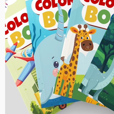
Tamaño
Creado
Última actualización
Comunidad
A
Estadísticas de uso
Características clave de esta plantilla
Adecuado Para
Categoría De Libros
Estilo
Sobre esta plantilla
Esta Plantilla de Portada de Libro para Colorear consiste en cua
de texto. Los diseños son perfectos para libros de colorear 
usar todas las opciones proporcionadas o elegir la que más te 