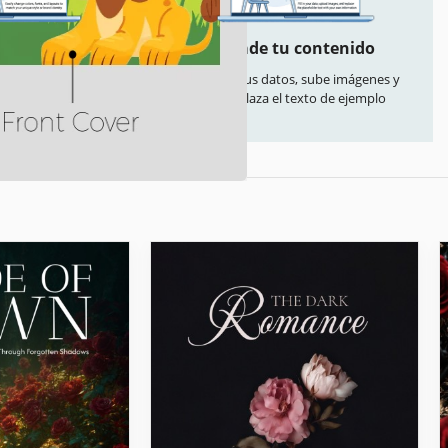
liza todo
Añade tu contenido
 colores, fuentes y
Rellena tus datos, sube imágenes y
u estilo o marca
reemplaza el texto de ejemplo