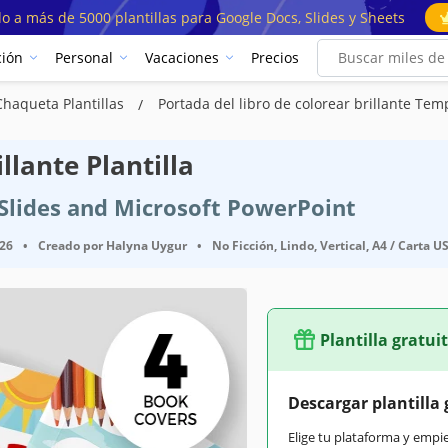
o a más de 5000 plantillas para Google Docs, Slides y Sheets
ión
Personal
Vacaciones
Precios
Chaqueta Plantillas
Portada del libro de colorear brillante Tem
llante Plantilla
e Slides and Microsoft PowerPoint
026
•
Creado por
Halyna Uygur
•
No Ficción, Lindo, Vertical, A4 / Carta U
Plantilla gratui
Google Slides, Microsoft PowerPoint
Descargar plantilla 
Vertical Libro Plantillas
Elige tu plataforma y empi