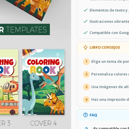
Elementos de texto y 
 cuatro espacios en blanco para la
Ilustraciones vibrante
Árboles verdes con hierba se colocan
Compatible con Googl
ales, peces y otros.
LIBRO CONSEJOS
 autobús y edificios.
Elige un tema de po
1
o o simplemente personalizarla. En
o para colorear
única y más ideas de
Personaliza colores 
2
Usa imágenes de alt
3
Haz una impresión d
4
FAQ
¿Es compatible con