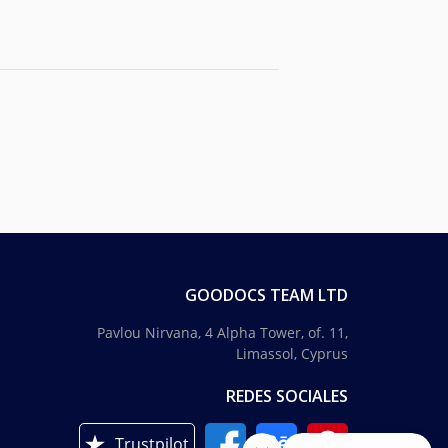
GOODOCS TEAM LTD
Pavlou Nirvana, 4 Alpha Tower, of. 11,
Limassol, Cyprus
REDES SOCIALES
Trustpilot