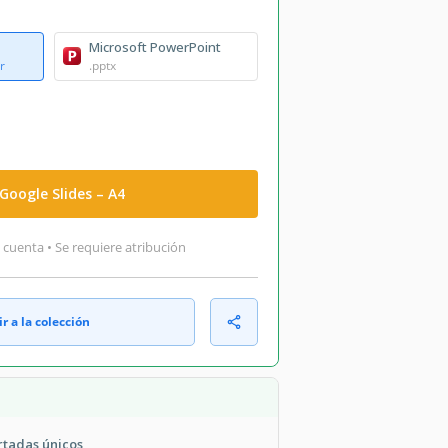
Microsoft PowerPoint
r
.pptx
Google Slides – A4
 cuenta • Se requiere atribución
r a la colección
rtadas únicos