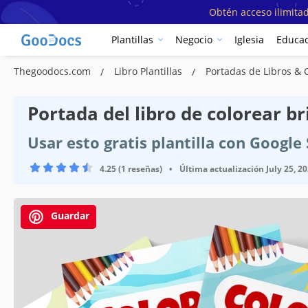
Obtén acceso ilimitad
Plantillas
Negocio
Iglesia
Educac
Thegoodocs.com
Libro Plantillas
Portadas de Libros & 
Portada del libro de colorear bri
Usar esto gratis plantilla con Googl
4.25 (1 reseñas)
•
Última actualización
July 25, 2
Guardar
Especificaciones de la plantilla
Formato
Orientación