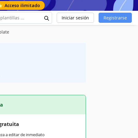
Acceso ilimitado
Iniciar sesión
Registrarse
plate
S
ta
gratuita
eza a editar de inmediato