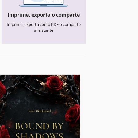
Imprime, exporta o comparte
Imprime, exporta como PDF o comparte
al instante
Portadas de Libros & C
Plantilla moder
portada de libro
autores