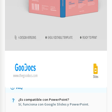
Opciones de tamaño de lomo
Sección de descripción en la contraportada
LIBRO CONSEJOS
Elige colores que coincidan con tu marca.
1
Incluye una biografía del autor concisa.
2
Asegúrate de tener buen contraste.
3
Agrega tu logotipo para un toque profesional.
4
FAQ
¿Es compatible con PowerPoint?
Sí, funciona con Google Slides y PowerPoint.