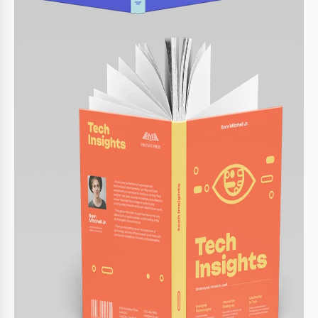
Estilo
Moderno Libro Plantillas
Sobre esta plantilla
Esta Plantilla de Diseño de Portada de Libro incluye cuatro
estilos para tus publicaciones y libros de IT. Elige un
esquema de color que te convenga perfectamente y
personaliza la portada, contraportada y lomo en Google
Slides.
Opción Simple para Cualquier Libro
Esta plantilla de portada de libro puede ayudarte a hacer el
proceso de diseño más fácil para ti. Puedes elegir un diseño
azul con verde, naranja con amarillo, verde con azul, o
salmón con azul e insertar el título del libro, nombre del
autor, descripción, enlaces de sitios web y otra información.
Hay una sección para descripciones de libros, espacios
reservados para la información de contacto de la imprenta,
código de barras y elementos visuales adicionales en la
contraportada.