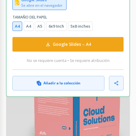
Se abre en el navegador
TAMAÑO DEL PAPEL
A4
A4
A5
6x9 Inch
5x8 inches
Google Slides – A4
No se requiere cuenta • Se requiere atribución
Añadir a la colección
QUÉ INCLUYE
Cuatro vibrantes esquemas de color
Texto editable de autor y título