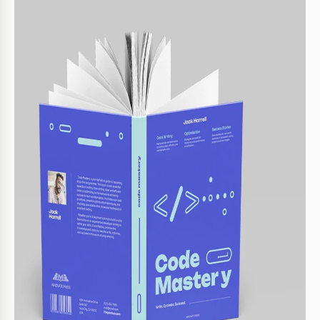
Especificaciones de la plantilla
Formato
Google Slides
Orientación
Vertical Libro Plantillas
5 x 8 pulgada Libro Plantillas ,
6 x 9 pulgada Libro
Tamaño
Plantillas
,
A4 / Carta US Libro Plantillas
,
A5 /
Medio cartum Libro Plantillas
Creado
June 20, 2024
Última actualización
August 1, 2026
Comunidad
Añadido a colecciones por 6 Usuarios
Estadísticas de uso
10 descargas este mes
Características clave de esta plantilla
Adecuado Para
Publisher , Self Publish
Categoría De Libros
No Ficción Libro Plantillas