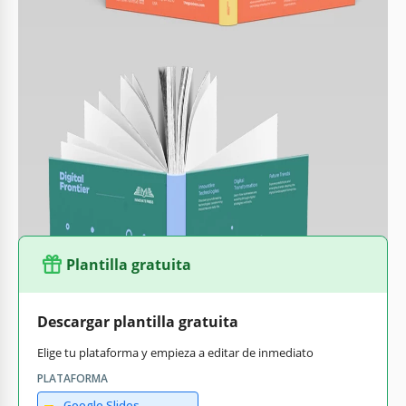
Diseño Listo para Imprimir
¡Las plantillas de portadas de libro en A4, Carta, A5, 5x8
pulgadas y 6x9 ya están disponibles para imprimir! ¡Tres
opciones de lomo para adaptarse a publicaciones pequeñas,
medianas y de varias páginas están incluidas!
¡Encuentra
plantillas de libros
para cualquiera de tus
requerimientos y necesidades solo en nuestro sitio web!
Plantilla gratuita
Descargar plantilla gratuita
Elige tu plataforma y empieza a editar de inmediato
PLATAFORMA
Google Slides