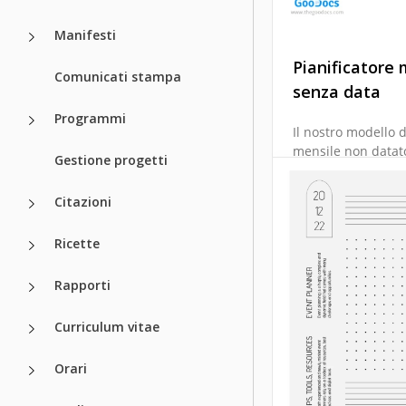
Manifesti
Pianificatore 
Comunicati stampa
senza data
Programmi
Il nostro modello 
mensile non datato
Gestione progetti
risorsa ideale per
organizzati e aver
Citazioni
successo nella vita
personale e profes
Ricette
Google Docs
Rapporti
Curriculum vitae
Orari