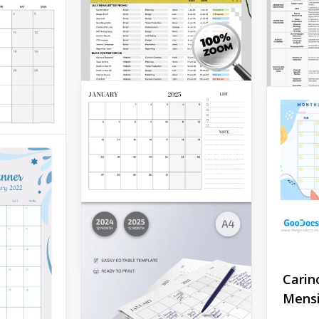
Modello di
pianificazione
mensile del
marketing
Google Sheets
Carin
Mensi