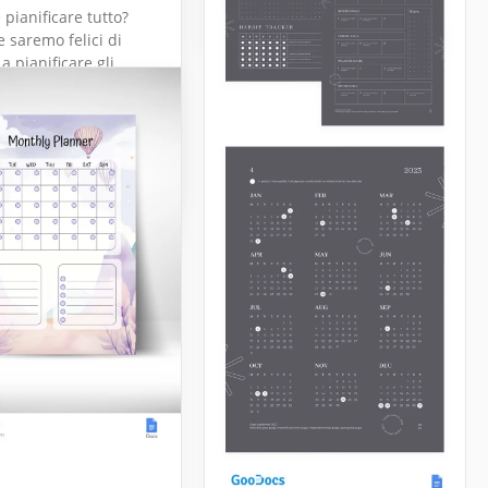
 pianificare tutto?
e saremo felici di
 a pianificare gli
icatore di
rincipali per l'intero
 anticipo.
ting mensile
Docs
Sheets