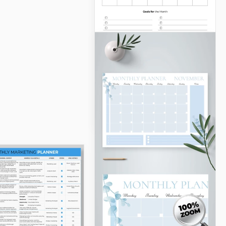
Modello
pianificatore
aziendale mensile
Google Sheets