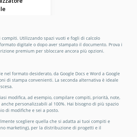
izzatore
le
iamo vivamente di
e attenzione a
modello per la
ompiti. Utilizzando spazi vuoti e fogli di calcolo
ne di planner
 formato digitale o dopo aver stampato il documento. Prova i
i! Il modello Easy
crizione premium per sbloccare ancora più opzioni.
 Planner in Google
 il suo lavoro
amente.
ile nel formato desiderato, da Google Docs e Word a Google
ioni di stampa convenienti. La seconda alternativa è ideale
Docs
iscesa.
asi modifica, ad esempio, compilare compiti, priorità, note,
o anche personalizzabili al 100%. Hai bisogno di più spazio
io di modifiche e sei a posto.
lmente scegliere quella che si adatta ai tuoi compiti e
no marketing), per la distribuzione di progetti e il