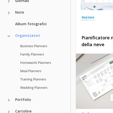
Giornali
Note
Album fotografici
Organizzatori
Pianificatore 
Modello
della neve
Business Planners
pianificatore 
Family Planners
Sicuramente hai b
stampabile pe
un planner mensil
Homework Planners
obiettivi
speciale per l'inve
Meal Planners
puoi vedere un
sorprendente cari
Training Planners
Google Docs
modello di planne
con fiocchi di neve
Wedding Planners
ricorderà il fantas
tempo fuori.
Portfolio
Google Slides
Cartoline