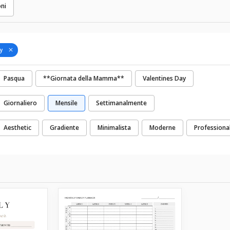
oni
y
Pasqua
**Giornata della Mamma**
Valentines Day
Giornaliero
Mensile
Settimanalmente
Aesthetic
Gradiente
Minimalista
Moderne
Professiona