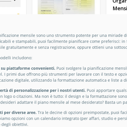
Organ
Mensi
Consigl
prestar
questo 
anificazione mensile sono uno strumento potente per una miriade di c
mensile
creazio
abili e stampabili, puoi facilmente pianificare come preferisci: in
elegant
ile gratuitamente e senza registrazione, oppure ottieni una sottos
Monthly
Docs fa
modelli includono:
pratico
perfett
unioni?
à su piattaforme convenienti.
Puoi svolgere la pianificazione mens
l. I primi due offrono più strumenti per lavorare con il testo e opz
Google 
icazione digitale, utilizzando la formattazione automatica e liste a d
rtà di personalizzazione per i nostri utenti.
Puoi apportare qualsi
 logo o citazioni. Ma non è tutto: il design e la formattazione son
 desideri adattare il piano mensile al mese desiderato? Basta un pa
ti per diverse aree.
Tra le decine di opzioni preimpostate, puoi faci
biamo opzioni con un calendario integrato (per affari, studio e persi
degli obiettivi.