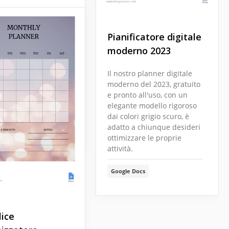
ficatore mensile
il controllo del tuo
Pianificatore digitale
ma con il nostro
moderno 2023
 di Planner Mensile
le Docs. Questo
Il nostro planner digitale
elegante e
moderno del 2023, gratuito
ale ti permette di
e pronto all'uso, con un
zare il tuo mese in
elegante modello rigoroso
ficiente.
dai colori grigio scuro, è
adatto a chiunque desideri
Docs
ottimizzare le proprie
attività.
Google Docs
ice