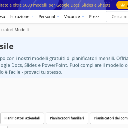
mitato a oltre 5000 modelli per Google Docs, Slides e Sheets
esa
Istruzione
Personal
Vacanze
Prezzi
zzatori Modelli
sile
o con i nostri modelli gratuiti di pianificatori mensili. Offri
le Docs, Slides e PowerPoint. Puoi compilare il modello onl
lo è facile - provaci tu stesso.
Pianificatori aziendali
Pianificatori familiari
Pianificatori dei com