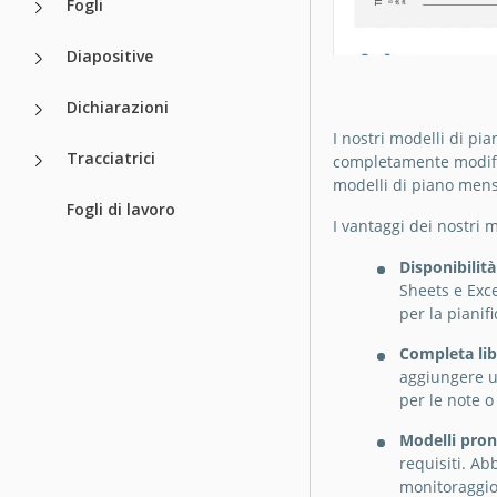
Fogli
Diapositive
Dichiarazioni
I nostri modelli di pi
Pianificatore 
Tracciatrici
completamente modific
moderno
modelli di piano mens
Fogli di lavoro
I vantaggi dei nostri 
Hai bisogno di un 
pianificatore di ri
Disponibilit
Sheets e Exce
Google Slides
per la pianif
Completa libe
aggiungere un
per le note o
Modelli pron
requisiti. Ab
monitoraggio 