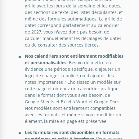
grille avec les jours de la semaine et les dates,
des sections de texte, des listes déroulantes, et
même des formules automatiques. La grille de
dates correspond parfaitement au calendrier
de 2027, vous n'avez donc pas besoin de
calculer manuellement les décalages de dates
ou de consulter des sources tierces.
Nos calendriers sont entièrement modifiables
et personnalisables.
Besoin de mettre en
Modèle de calendrier d'entraînement
évidence une période spécifique, d'ajouter un
logo, de changer la police, ou d'ajouter des
notes importantes ? Choisissez un modèle sur
Google Sheets
cette page et obtenez un calendrier pratique
dans le format dont vous avez besoin, de
Google Sheets et Excel à Word et Google Docs.
Nos modèles sont entièrement compatibles
avec ces formats, et même si vous modifiez un
Modèle de calendrier de facturation
élément, la mise en page est préservée.
Les formulaires sont disponibles en formats
Google Sheets
numériques et prêts à imprimer.
Vous pouvez