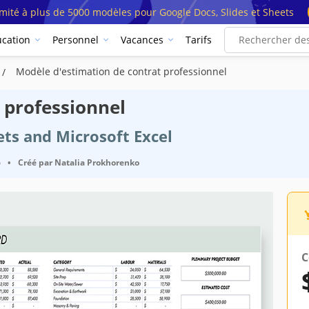
imité à plus de 5000 modèles pour Google Docs, Slides et Sheets
cation
Personnel
Vacances
Tarifs
Modèle d'estimation de contrat professionnel
 professionnel
ets and Microsoft Excel
6
•
Créé par
Natalia Prokhorenko
C