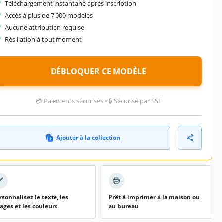
Téléchargement instantané après inscription
Accès à plus de 7 000 modèles
Aucune attribution requise
Résiliation à tout moment
DÉBLOQUER CE MODÈLE
💳 Paiements sécurisés • 🔒 Sécurisé par SSL
Ajouter à la collection
rsonnalisez le texte, les
Prêt à imprimer à la maison ou
ages et les couleurs
au bureau