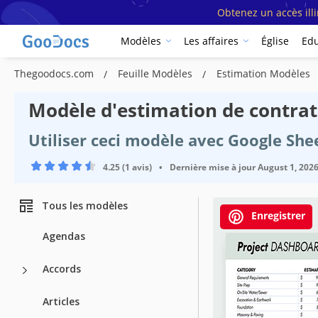
Obtenez un accès ill
Modèles
Les affaires
Église
Edu
Thegoodocs.com
Feuille Modèles
Estimation Modèles
Modèle d'estimation de contrat
Utiliser ceci modèle avec Google She
4.25 (1 avis)
•
Dernière mise à jour
August 1, 202
Tous les modèles
Enregistrer
Agendas
Accords
Articles