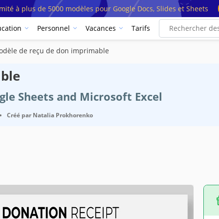
imité à plus de 5000 modèles pour Google Docs, Slides et Sheets
cation
Personnel
Vacances
Tarifs
dèle de reçu de don imprimable
ble
ogle Sheets and Microsoft Excel
•
Créé par
Natalia Prokhorenko