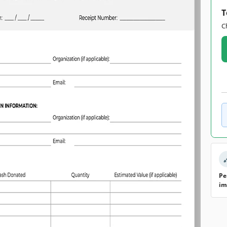
T
C
Pe
im