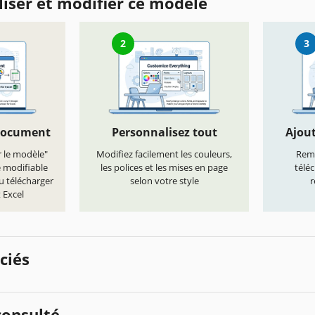
iser et modifier ce modèle
2
3
document
Personnalisez tout
Ajout
r le modèle"
Modifiez facilement les couleurs,
Remp
e modifiable
les polices et les mises en page
télé
u télécharger
selon votre style
r
 Excel
ciés
onsulté