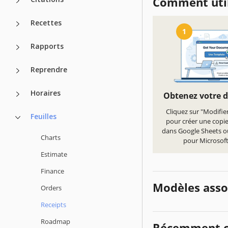
Comment util
Recettes
1
Rapports
Reprendre
Horaires
Obtenez votre 
Cliquez sur "Modifie
Feuilles
pour créer une copi
dans Google Sheets o
Charts
pour Microsoft
Estimate
Finance
Modèles asso
Orders
Receipts
Roadmap
Récemment c