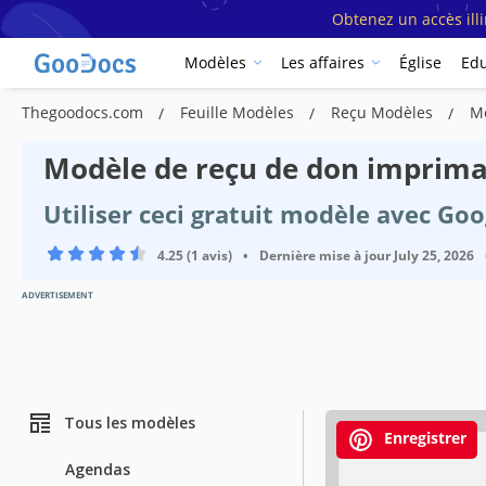
Obtenez un accès ill
Modèles
Les affaires
Église
Edu
Thegoodocs.com
Feuille Modèles
Reçu Modèles
Mo
Modèle de reçu de don imprima
Utiliser ceci gratuit modèle avec Go
4.25 (1 avis)
•
Dernière mise à jour
July 25, 2026
ADVERTISEMENT
Tous les modèles
Enregistrer
Agendas