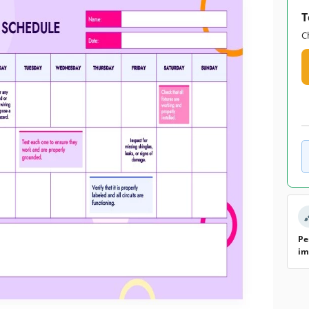
T
C
Pe
im