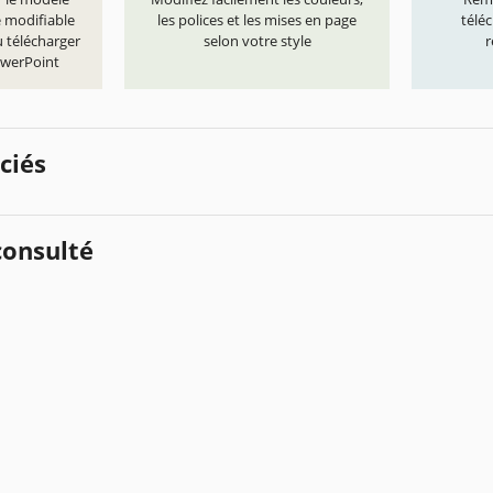
e modifiable
les polices et les mises en page
télé
 télécharger
selon votre style
r
owerPoint
ciés
onsulté