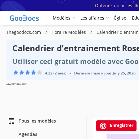
Obtenez un accès ill
Modèles
Les affaires
Église
Edu
Thegoodocs.com
Horaire Modèles
Calendrier d'entra
Calendrier d'entrainement Ros
Utiliser ceci gratuit modèle avec Go
4.22 (2 avis)
•
Dernière mise à jour
July 25, 2026
ADVERTISEMENT
Tous les modèles
Enregistrer
Agendas