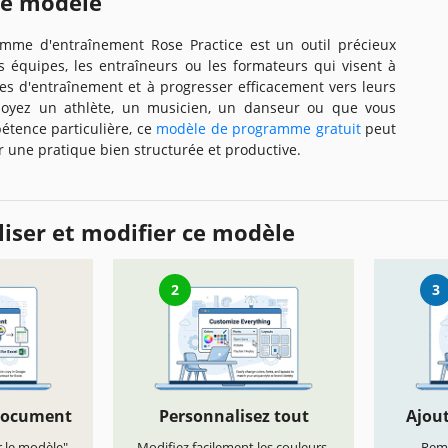
ce modèle
mme d'entraînement Rose Practice est un outil précieux
es équipes, les entraîneurs ou les formateurs qui visent à
es d'entraînement et à progresser efficacement vers leurs
 soyez un athlète, un musicien, un danseur ou que vous
étence particulière, ce
modèle de programme gratuit
peut
r une pratique bien structurée et productive.
iser et modifier ce modèle
2
3
document
Personnalisez tout
Ajout
r le modèle"
Modifiez facilement les couleurs,
Remp