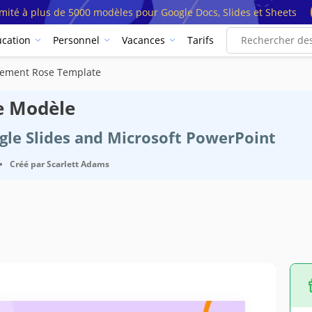
imité à plus de 5000 modèles pour Google Docs, Slides et Sheets
cation
Personnel
Vacances
Tarifs
inement Rose Template
e Modèle
ogle Slides and Microsoft PowerPoint
•
Créé par
Scarlett Adams