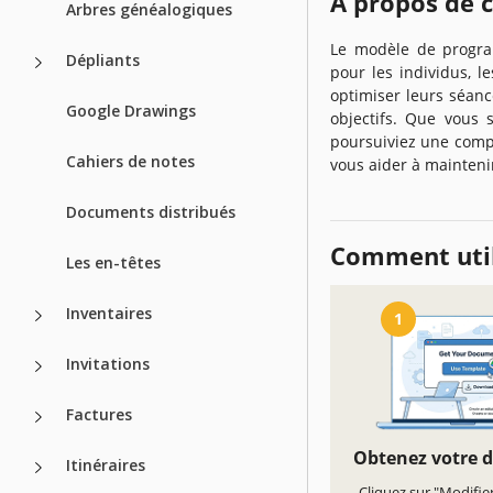
À propos de 
Arbres généalogiques
Le modèle de progra
Dépliants
pour les individus, l
optimiser leurs séanc
Google Drawings
objectifs. Que vous
poursuiviez une comp
Cahiers de notes
vous aider à mainteni
Documents distribués
Comment util
Les en-têtes
Inventaires
1
Invitations
Factures
Obtenez votre 
Itinéraires
Cliquez sur "Modifie