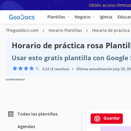
Obtén acceso ilimitad
Plantillas
Negocio
Iglesia
Educac
Thegoodocs.com
Horario Plantillas
Horario de práctica
Horario de práctica rosa Plantil
Usar esto gratis plantilla con Googl
4.22 (2 reseñas)
•
Última actualización
July 25, 2
ADVERTISEMENT
Todas las plantillas
Guardar
Agendas