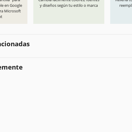
ble en Google
y diseños según tu estilo o marca
reempl
ra Microsoft
nt
lacionadas
temente