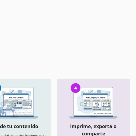
4
de tu contenido
Imprime, exporta o
comparte
us datos, sube imágenes y