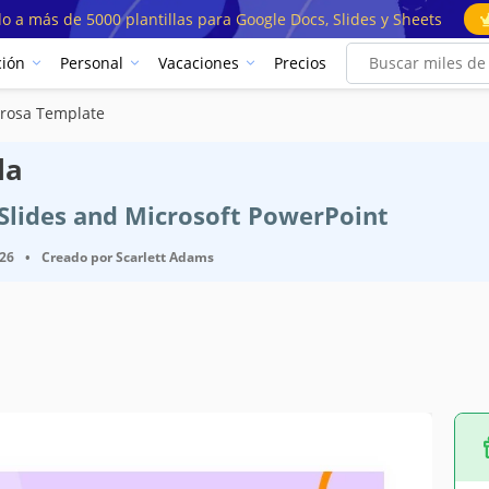
o a más de 5000 plantillas para Google Docs, Slides y Sheets
ión
Personal
Vacaciones
Precios
 rosa Template
la
e Slides and Microsoft PowerPoint
026
•
Creado por
Scarlett Adams