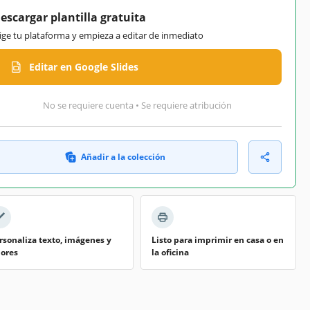
escargar plantilla gratuita
lige tu plataforma y empieza a editar de inmediato
Editar en Google Slides
No se requiere cuenta • Se requiere atribución
Añadir a la colección
rsonaliza texto, imágenes y
Listo para imprimir en casa o en
lores
la oficina