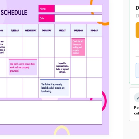
D
E
Pe
co