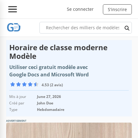
Se connecter
S'inscrire
Horaire de classe moderne
Modèle
Utiliser ceci gratuit modèle avec
Google Docs and Microsoft Word
4.53 (2 avis)
Mis à jour
June 27, 2026
Créé par
John Doe
Type
Hebdomadaire
ADVERTISEMENT