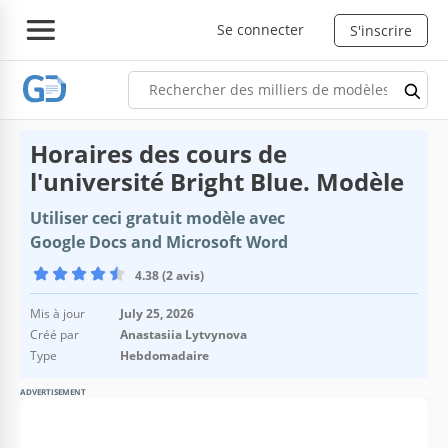
Se connecter
S'inscrire
Horaires des cours de
l'université Bright Blue. Modèle
Utiliser ceci gratuit modèle avec
Google Docs and Microsoft Word
4.38 (2 avis)
Mis à jour
July 25, 2026
Créé par
Anastasiia Lytvynova
Type
Hebdomadaire
ADVERTISEMENT