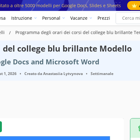
mitato a oltre 5000 modelli per Google Docs, Slides e Sheets
esa
Istruzione
Personal
Vacanze
Prezzi
lli
Programma degli orari dei corsi del college blu brillante T
 del college blu brillante Modello
ogle Docs and Microsoft Word
t 1, 2026
•
Creato da
Anastasiia Lytvynova
•
Settimanale