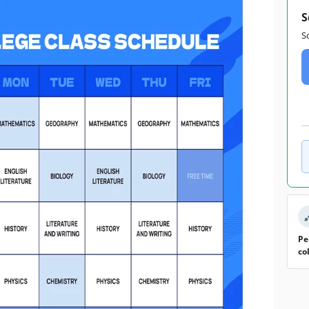
S
S
Pe
co