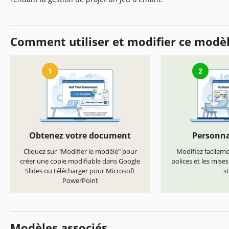
Comment utiliser et modifier ce modè
1
2
Obtenez votre document
Personna
Cliquez sur "Modifier le modèle" pour
Modifiez facilemen
créer une copie modifiable dans Google
polices et les mise
Slides ou télécharger pour Microsoft
st
PowerPoint
Modèles associés