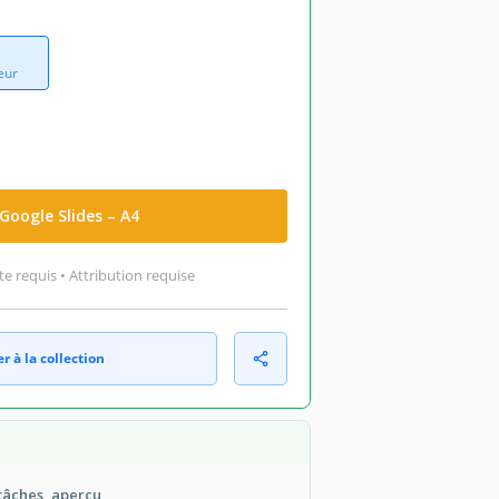
eur
Google Slides – A4
 requis • Attribution requise
r à la collection
 tâches, aperçu