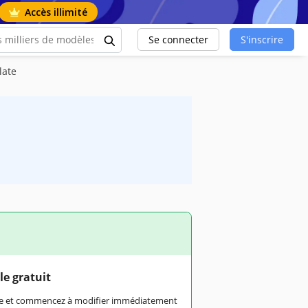
Accès illimité
Se connecter
S'inscrire
late
le gratuit
rme et commencez à modifier immédiatement