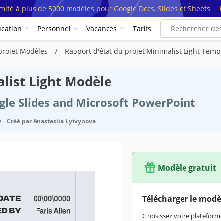
imité à plus de 5000 modèles pour Google Docs, Slides et Sheets
cation
Personnel
Vacances
Tarifs
 projet Modèles
Rapport d'état du projet Minimalist Light Temp
alist Light Modèle
ogle Slides and Microsoft PowerPoint
•
Créé par
Anastasiia Lytvynova
Modèle gratuit
Télécharger le modè
Choisissez votre platefo