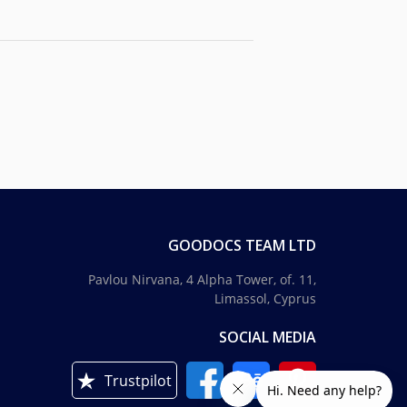
GOODOCS TEAM LTD
Pavlou Nirvana, 4 Alpha Tower, of. 11,
Limassol, Cyprus
SOCIAL MEDIA
Trustpilot