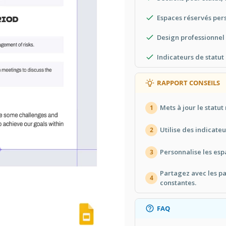
Espaces réservés per
Design professionnel
Indicateurs de statut
RAPPORT CONSEILS
Mets à jour le statu
1
Utilise des indicate
2
Personnalise les esp
3
Partagez avec les pa
4
constantes.
FAQ