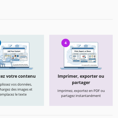
4
ez votre contenu
Imprimer, exporter ou
partager
lissez vos données,
chargez des images et
Imprimez, exportez en PDF ou
emplacez le texte
partagez instantanément