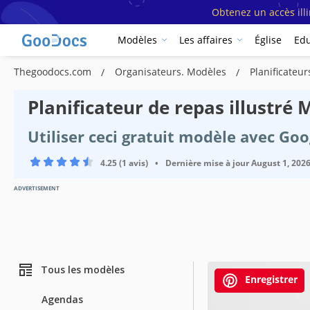
Obtenez un accès ill
Modèles
Les affaires
Église
Edu
Thegoodocs.com
Organisateurs. Modèles
Planificateu
Planificateur de repas illustré
Utiliser ceci gratuit modèle avec Go
4.25 (1 avis)
•
Dernière mise à jour
August 1, 202
ADVERTISEMENT
Tous les modèles
Enregistrer
Agendas