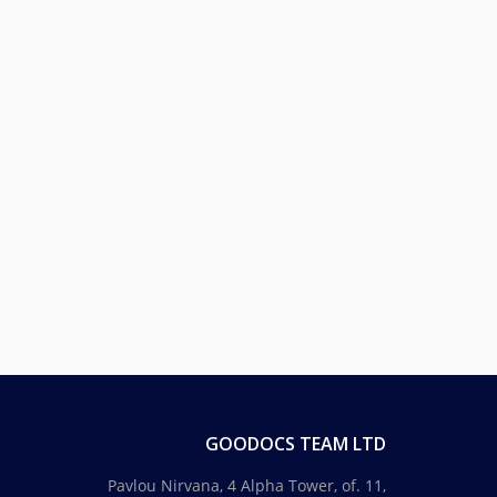
GOODOCS TEAM LTD
Pavlou Nirvana, 4 Alpha Tower, of. 11,