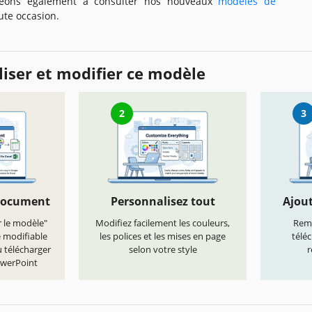
eons également à consulter nos nouveaux
modèles de
ute occasion.
iser et modifier ce modèle
2
3
document
Personnalisez tout
Ajout
r le modèle"
Modifiez facilement les couleurs,
Remp
e modifiable
les polices et les mises en page
télé
 télécharger
selon votre style
r
owerPoint