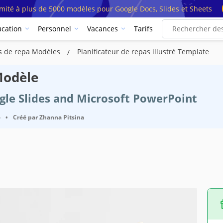
imité à plus de 5000 modèles pour Google Docs, Slides et Sheets
cation
Personnel
Vacances
Tarifs
rs de repa Modèles
Planificateur de repas illustré Template
 Modèle
ogle Slides and Microsoft PowerPoint
6
•
Créé par
Zhanna Pitsina