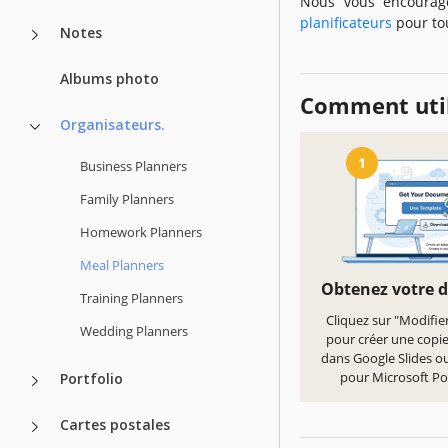
Nous vous encourag
planificateurs
pour to
Notes
Albums photo
Comment util
Organisateurs.
1
Business Planners
Family Planners
Homework Planners
Meal Planners
Obtenez votre 
Training Planners
Cliquez sur "Modifie
Wedding Planners
pour créer une copi
dans Google Slides ou
pour Microsoft P
Portfolio
Cartes postales