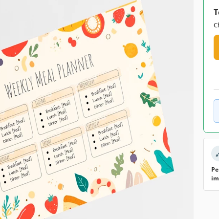
T
C
Pe
im