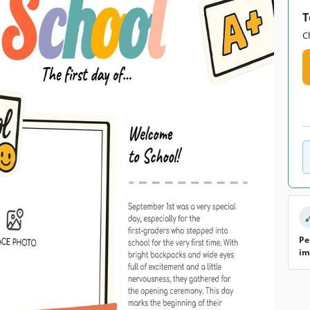
T
C
Pe
im