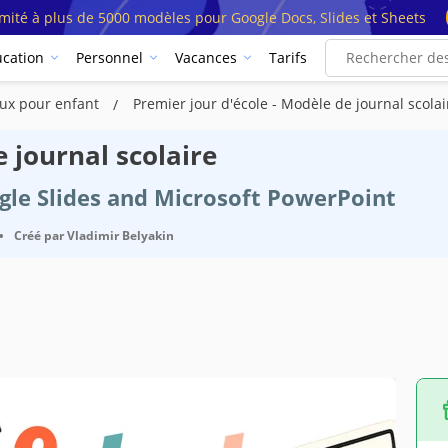
imité à plus de 5000 modèles pour Google Docs, Slides et Sheets
cation
Personnel
Vacances
Tarifs
ux pour enfant
Premier jour d'école - Modèle de journal scolai
e journal scolaire
ogle Slides and Microsoft PowerPoint
•
Créé par
Vladimir Belyakin