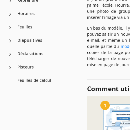
Reprendre
J'aime l'école, Hourr
une photo de groupe
Horaires
insérer l'image via un
Feuilles
En bas du modèle, il 
pouvez saisir un nouv
Diapositives
e-mail, et même un l
quelle partie du
modè
copies de la page pou
Déclarations
télécharger de nouvel
mise en page de journ
Pisteurs
Feuilles de calcul
Comment util
1