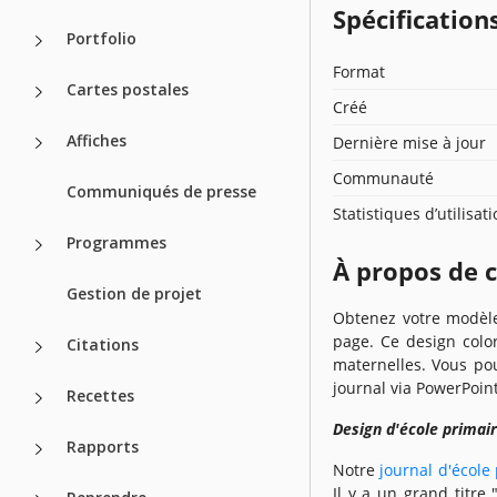
Spécificatio
Portfolio
Format
Cartes postales
Créé
Affiches
Dernière mise à jour
Communauté
Communiqués de presse
Statistiques d’utilisat
Programmes
À propos de 
Gestion de projet
Obtenez votre modèle 
page. Ce design color
Citations
maternelles. Vous po
journal via PowerPoint
Recettes
Design d'école primai
Rapports
Notre
journal d'école
Il y a un grand titre 