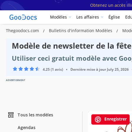
Obtenez un accès ill
Modèles
Les affaires
Église
Edu
Thegoodocs.com
Bulletins d'information Modèles
Modè
Modèle de newsletter de la fêt
Utiliser ceci gratuit modèle avec Go
4.25 (1 avis)
•
Dernière mise à jour
July 25, 2026
ADVERTISEMENT
Tous les modèles
Enregistrer
Agendas