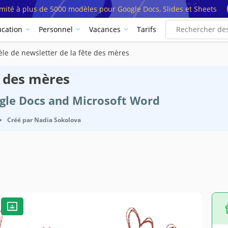
imité à plus de 5000 modèles pour Google Docs, Slides et Sheets
cation
Personnel
Vacances
Tarifs
le de newsletter de la fête des mères
e des mères
ogle Docs and Microsoft Word
•
Créé par
Nadia Sokolova