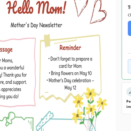
T
C
Pe
im