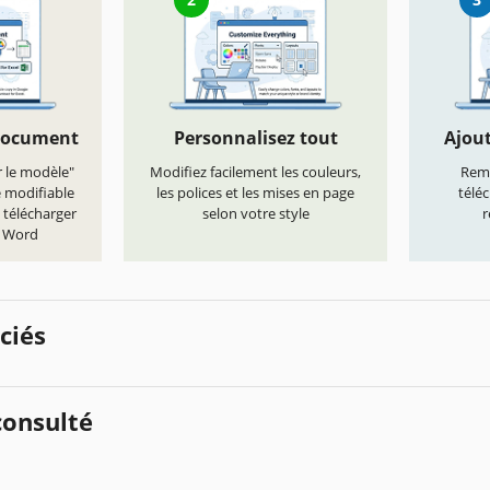
document
Personnalisez tout
Ajout
r le modèle"
Modifiez facilement les couleurs,
Remp
e modifiable
les polices et les mises en page
télé
 télécharger
selon votre style
r
t Word
ciés
onsulté