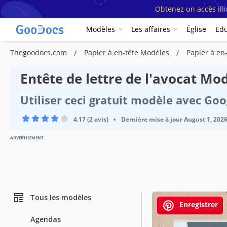
Obtenez un accès ill
Modèles
Les affaires
Église
Edu
Thegoodocs.com
Papier à en-tête Modèles
Papier à en
Entête de lettre de l'avocat Mo
Utiliser ceci gratuit modèle avec Go
4.17 (2 avis)
•
Dernière mise à jour
August 1, 202
ADVERTISEMENT
Tous les modèles
Enregistrer
Agendas