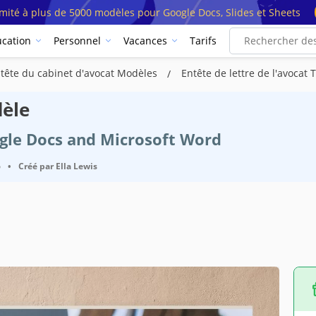
imité à plus de 5000 modèles pour Google Docs, Slides et Sheets
cation
Personnel
Vacances
Tarifs
-tête du cabinet d'avocat Modèles
Entête de lettre de l'avocat
dèle
ogle Docs and Microsoft Word
6
•
Créé par
Ella Lewis