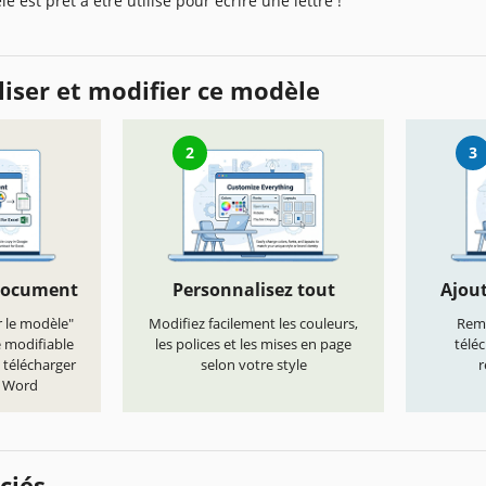
e est prêt à être utilisé pour écrire une lettre !
iser et modifier ce modèle
2
3
document
Personnalisez tout
Ajout
r le modèle"
Modifiez facilement les couleurs,
Remp
e modifiable
les polices et les mises en page
télé
 télécharger
selon votre style
r
t Word
ciés