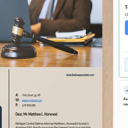
T
C
Pe
im