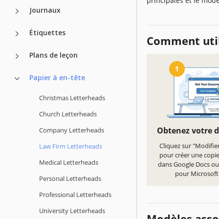
principales et le modèl
Journaux
Étiquettes
Comment util
Plans de leçon
1
Papier à en-tête
Christmas Letterheads
Church Letterheads
Obtenez votre 
Company Letterheads
Cliquez sur "Modifie
Law Firm Letterheads
pour créer une copi
Medical Letterheads
dans Google Docs ou
pour Microsof
Personal Letterheads
Professional Letterheads
University Letterheads
Modèles asso