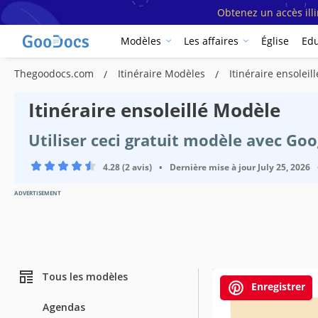
Obtenez un accès ill
Modèles
Les affaires
Église
Edu
Thegoodocs.com
Itinéraire Modèles
Itinéraire ensoleil
Itinéraire ensoleillé Modèle
Utiliser ceci gratuit modèle avec Go
4.28 (2 avis)
•
Dernière mise à jour
July 25, 2026
ADVERTISEMENT
Tous les modèles
Enregistrer
Agendas