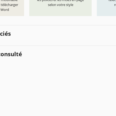
 télécharger
selon votre style
r
t Word
ciés
onsulté