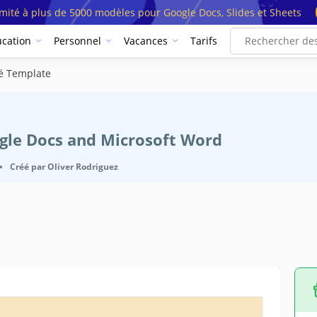
imité à plus de 5000 modèles pour Google Docs, Slides et Sheets
cation
Personnel
Vacances
Tarifs
lé Template
ogle Docs and Microsoft Word
•
Créé par
Oliver Rodriguez