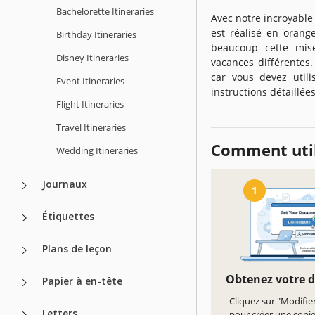
Bachelorette Itineraries
Avec notre incroyable 
est réalisé en orang
Birthday Itineraries
beaucoup cette mise
Disney Itineraries
vacances différentes.
car vous devez util
Event Itineraries
instructions détaillée
Flight Itineraries
Travel Itineraries
Comment util
Wedding Itineraries
Journaux
1
Étiquettes
Plans de leçon
Obtenez votre 
Papier à en-tête
Cliquez sur "Modifie
Letters
pour créer une copi