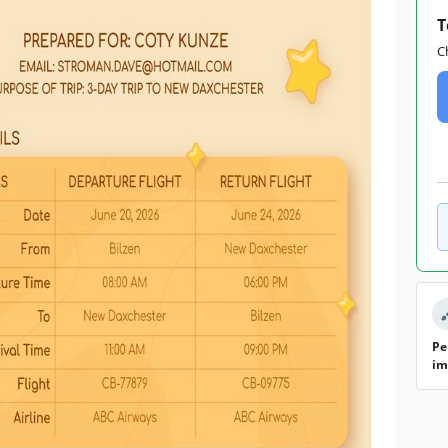
T
C
Pe
im