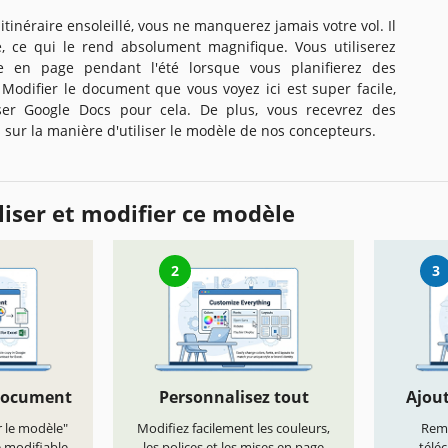
itinéraire ensoleillé, vous ne manquerez jamais votre vol. Il
e, ce qui le rend absolument magnifique. Vous utiliserez
 en page pendant l'été lorsque vous planifierez des
 Modifier le document que vous voyez ici est super facile,
iser Google Docs pour cela. De plus, vous recevrez des
s sur la manière d'utiliser le modèle de nos concepteurs.
iser et modifier ce modèle
2
3
document
Personnalisez tout
Ajout
r le modèle"
Modifiez facilement les couleurs,
Remp
e modifiable
les polices et les mises en page
télé