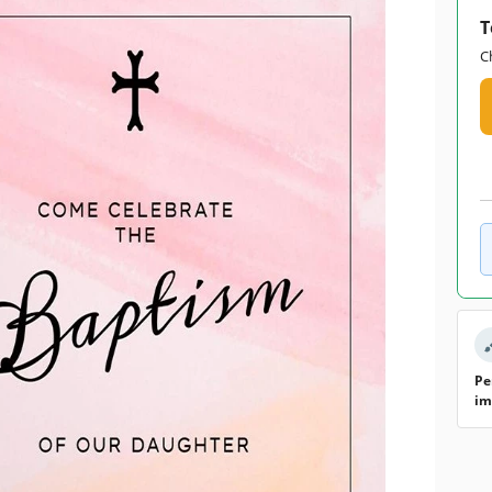
T
C
Pe
im