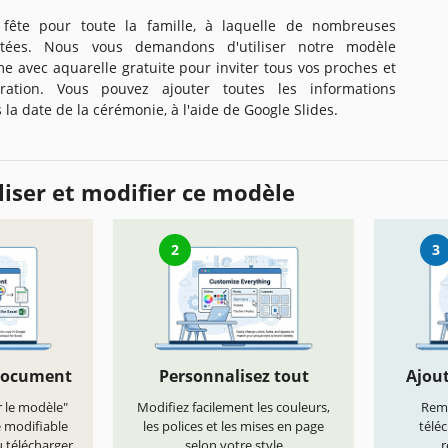
 fête pour toute la famille, à laquelle de nombreuses
itées. Nous vous demandons d'utiliser notre modèle
me avec aquarelle gratuite pour inviter tous vos proches et
ration. Vous pouvez ajouter toutes les informations
 la date de la cérémonie, à l'aide de Google Slides.
iser et modifier ce modèle
2
3
document
Personnalisez tout
Ajout
r le modèle"
Modifiez facilement les couleurs,
Remp
e modifiable
les polices et les mises en page
télé
 télécharger
selon votre style
r