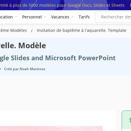
imité à plus de 5000 modèles pour Google Docs, Slides et Sheets
cation
Personnel
Vacances
Tarifs
aptême Modèles
Invitation de baptême à l'aquarelle. Template
elle. Modèle
ogle Slides and Microsoft PowerPoint
•
Créé par
Noah Martinez