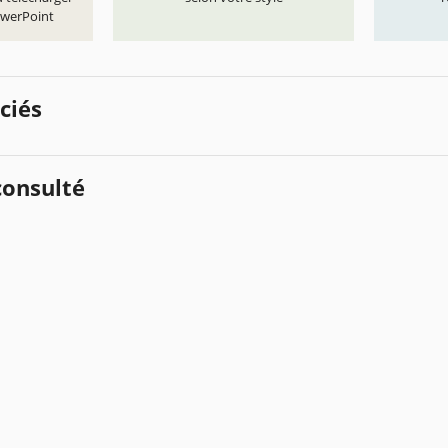
owerPoint
ciés
onsulté