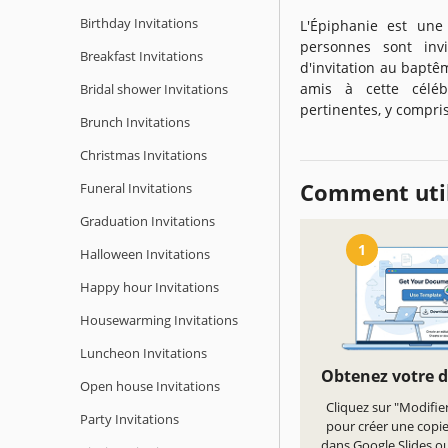
Birthday Invitations
L'Épiphanie est une
personnes sont inv
Breakfast Invitations
d'invitation au baptê
amis à cette céléb
Bridal shower Invitations
pertinentes, y compris
Brunch Invitations
Christmas Invitations
Comment util
Funeral Invitations
Graduation Invitations
1
Halloween Invitations
Happy hour Invitations
Housewarming Invitations
Luncheon Invitations
Obtenez votre 
Open house Invitations
Cliquez sur "Modifie
Party Invitations
pour créer une copi
dans Google Slides ou