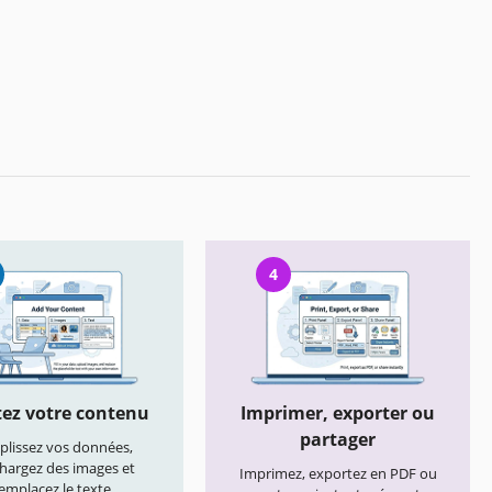
4
ez votre contenu
Imprimer, exporter ou
partager
lissez vos données,
chargez des images et
Imprimez, exportez en PDF ou
emplacez le texte