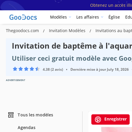
Obtenez un accès ill
Modèles
Les affaires
Église
Edu
Thegoodocs.com
Invitation Modèles
Invitations au b
Invitation de baptême à l'aquar
Utiliser ceci gratuit modèle avec Go
4.38 (2 avis)
•
Dernière mise à jour
July 18, 2026
ADVERTISEMENT
Tous les modèles
Enregistrer
Agendas