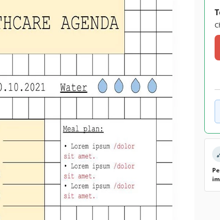
T
C
Pe
im