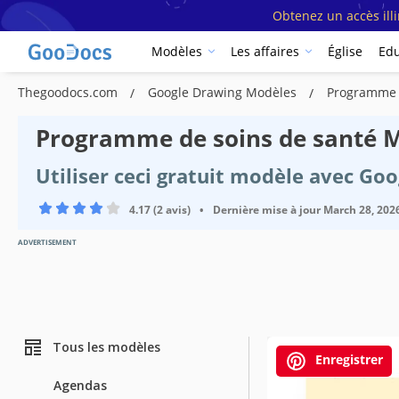
Obtenez un accès ill
Modèles
Les affaires
Église
Edu
Thegoodocs.com
Google Drawing Modèles
Programme 
Programme de soins de santé 
Utiliser ceci gratuit modèle avec Go
4.17 (2 avis)
•
Dernière mise à jour
March 28, 202
ADVERTISEMENT
Tous les modèles
Enregistrer
Agendas