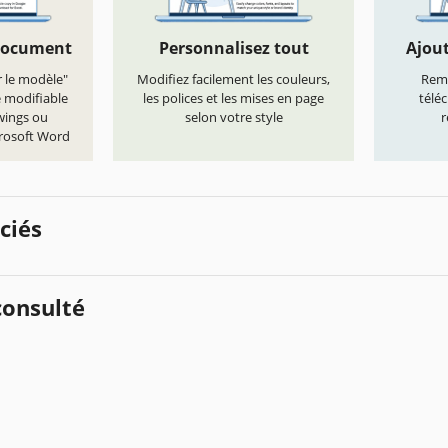
document
Personnalisez tout
Ajout
r le modèle"
Modifiez facilement les couleurs,
Remp
e modifiable
les polices et les mises en page
télé
wings ou
selon votre style
r
crosoft Word
ciés
onsulté