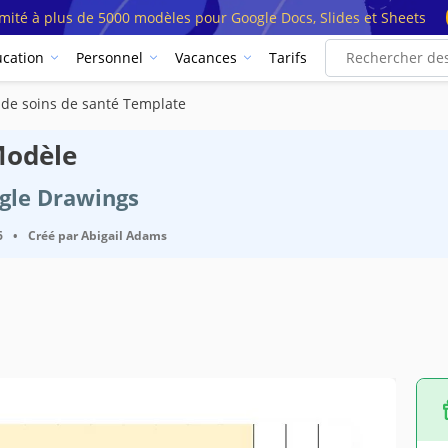
imité à plus de 5000 modèles pour Google Docs, Slides et Sheets
cation
Personnel
Vacances
Tarifs
de soins de santé Template
Modèle
ogle Drawings
6
•
Créé par
Abigail Adams