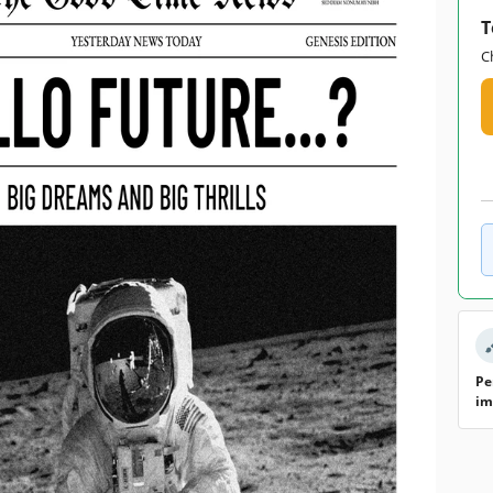
T
C
Pe
im