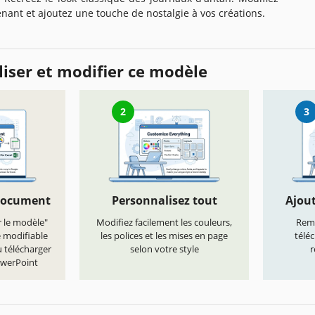
nant et ajoutez une touche de nostalgie à vos créations.
iser et modifier ce modèle
2
3
document
Personnalisez tout
Ajout
r le modèle"
Modifiez facilement les couleurs,
Remp
e modifiable
les polices et les mises en page
télé
 télécharger
selon votre style
r
owerPoint