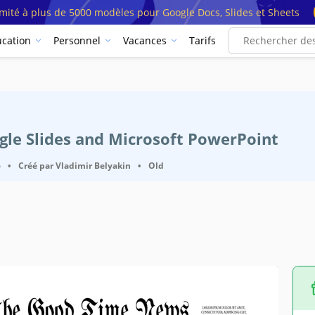
imité à plus de 5000 modèles pour Google Docs, Slides et Sheets
cation
Personnel
Vacances
Tarifs
ogle Slides and Microsoft PowerPoint
6
•
Créé par
Vladimir Belyakin
•
Old