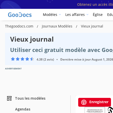
Obtenez un accès ill
Modèles
Les affaires
Église
Edu
Thegoodocs.com
Journaux Modèles
Vieux journal
Vieux journal
Utiliser ceci gratuit modèle avec Go
4.38 (2 avis)
•
Dernière mise à jour
August 1, 202
ADVERTISEMENT
Tous les modèles
Enregistrer
Agendas