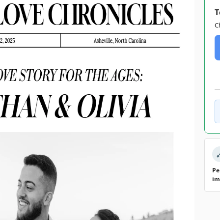
T
C
Pe
im