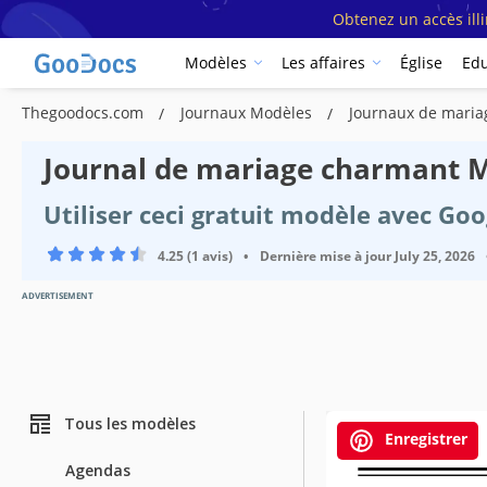
Obtenez un accès ill
Modèles
Les affaires
Église
Edu
Thegoodocs.com
Journaux Modèles
Journaux de mari
Journal de mariage charmant 
Utiliser ceci gratuit modèle avec Go
4.25 (1 avis)
•
Dernière mise à jour
July 25, 2026
ADVERTISEMENT
Tous les modèles
Enregistrer
Agendas