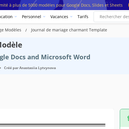
imité à plus de 5000 modèles pour Google Docs, Slides et Sheets
cation
Personnel
Vacances
Tarifs
age Modèles
Journal de mariage charmant Template
Modèle
ogle Docs and Microsoft Word
•
Créé par
Anastasiia Lytvynova