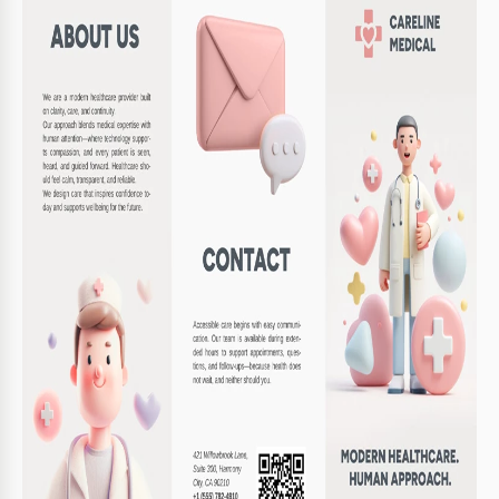
Spécifications du modèle
Format
Google Slides, Microsoft PowerPoint
Orientation
Portrait Brochure & Dépliants Modèles
Taille
A4 / Lettre US Brochure & Dépliants Modèles
Créé
February 9, 2026
Dernière mise à jour
August 1, 2026
Communauté
Ajouté aux collections par 1 Utilisateurs
Statistiques d’utilisation
7 téléchargements ce mois-ci
Caractéristiques principales de ce modèle
Type de pliage
Trifold Brochure & Dépliants Modèles
Style
Mignon Brochure & Dépliants Modèles