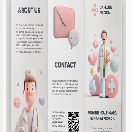
Incorporez les couleurs de votre marque pour la
2
cohérence.
Ajoutez des images de haute qualité pour mieux
3
engager.
Imprimez un échantillon pour assurer un alignement
4
parfait.
FAQ
Le modèle est-il compatible avec PowerPoint ?
Oui, il est compatible avec PowerPoint et Google
Slides.
Puis-je facilement personnaliser le contenu ?
Oui, le modèle permet d'éditer facilement texte et
images.
Dois-je payer pour ce modèle ?
Non, ce modèle est gratuit.