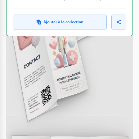
Ajouter à la collection
CE QUI EST INCLUS
Sections éditables pour personnalisation facile
Éléments de design à thème santé
Blocs de contenu pré-écrits pour orientation
Format A4, prêt à imprimer
BROCHURES & DÉPLIANT CONSEILS
Personnalisez le texte pour vos services spécifiques.
1