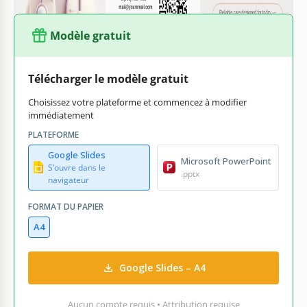
Modèle gratuit
Télécharger le modèle gratuit
Choisissez votre plateforme et commencez à modifier
immédiatement
PLATEFORME
Google Slides
Microsoft PowerPoint
S’ouvre dans le
.pptx
navigateur
FORMAT DU PAPIER
A4
Google Slides – A4
Aucun compte requis • Attribution requise