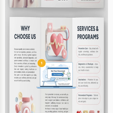
Est-il facile à utiliser sans compétences en design ?
Oui, il est convivial pour les débutants avec des
instructions simples.
Ce modèle comprend-il des sections pour les
informations de contact ?
Oui, il y a une section dédiée pour vos informations
de contact.
Comment utiliser et modifier ce modèle
1
Obtenez votre document
Cliquez sur "Modifier le modèle" pour créer une copie
modifiable dans Google Slides ou télécharger pour Microsoft
PowerPoint