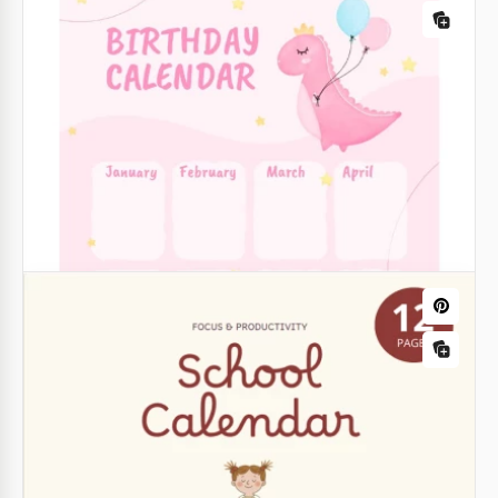
Google Docs
Modèle de calendrier d'anniversaire de
bureau à imprimer
As-tu peur de manquer l'anniversaire de ton ami ou
Calendrier de formation
de ton parent ? Tu ne veux pas être à plat devant
ton collègue ?
Renforcez votre croissance professionnelle avec
notre modèle de calendrier de formation!
Google Docs
Google Slides