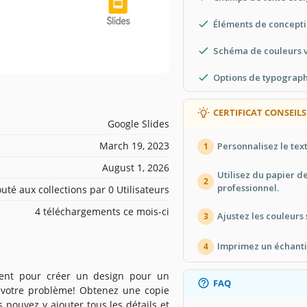
Éléments de concepti
Schéma de couleurs v
Options de typograph
CERTIFICAT CONSEILS
Google Slides
March 19, 2023
Personnalisez le tex
1
August 1, 2026
Utilisez du papier d
2
professionnel.
outé aux collections par 0 Utilisateurs
4 téléchargements ce mois-ci
Ajustez les couleurs
3
Imprimez un échantil
4
ent pour créer un design pour un
FAQ
 à votre problème! Obtenez une copie
s pouvez y ajouter tous les détails et