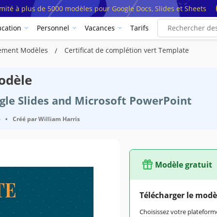
imité à plus de 5000 modèles pour Google Docs, Slides et Sheets
cation
Personnel
Vacances
Tarifs
èvement Modèles
Certificat de complétion vert Template
Modèle
ogle Slides and Microsoft PowerPoint
6
•
Créé par
William Harris
Modèle gratuit
Télécharger le modè
Choisissez votre platefo