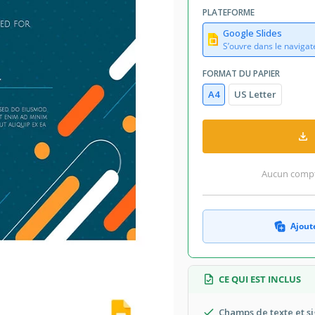
PLATEFORME
Google Slides
S’ouvre dans le navigat
FORMAT DU PAPIER
A4
US Letter
Aucun compte
Ajoute
CE QUI EST INCLUS
Champs de texte et s