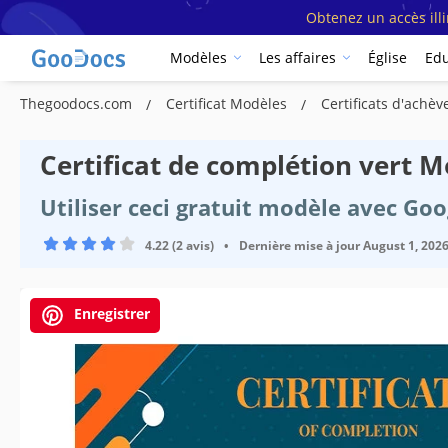
Obtenez un accès ill
Modèles
Les affaires
Église
Edu
Thegoodocs.com
Certificat Modèles
Certificats d'ach
Certificat de complétion vert 
Utiliser ceci gratuit modèle avec Go
4.22 (2 avis)
•
Dernière mise à jour
August 1, 202
Enregistrer