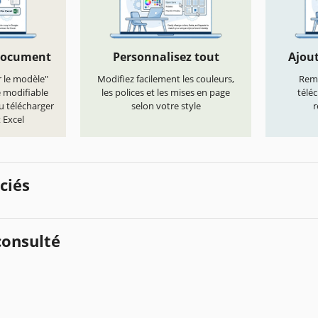
document
Personnalisez tout
Ajout
r le modèle"
Modifiez facilement les couleurs,
Remp
e modifiable
les polices et les mises en page
télé
u télécharger
selon votre style
r
 Excel
ciés
onsulté