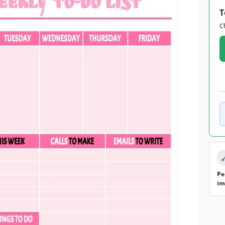
T
C
Pe
im