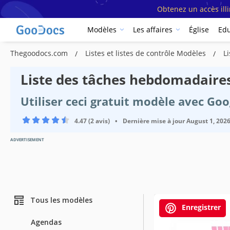
Obtenez un accès ill
Modèles
Les affaires
Église
Edu
Thegoodocs.com
Listes et listes de contrôle Modèles
L
Liste des tâches hebdomadaires
Utiliser ceci gratuit modèle avec Go
4.47 (2 avis)
•
Dernière mise à jour
August 1, 202
ADVERTISEMENT
Tous les modèles
Enregistrer
Agendas