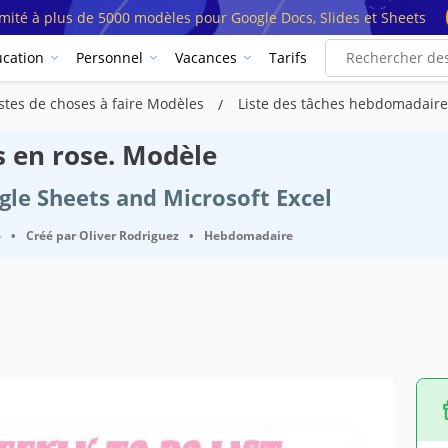
imité à plus de 5000 modèles pour Google Docs, Slides et Sheets
cation
Personnel
Vacances
Tarifs
istes de choses à faire Modèles
Liste des tâches hebdomadaire
 en rose. Modèle
ogle Sheets and Microsoft Excel
6
•
Créé par
Oliver Rodriguez
•
Hebdomadaire