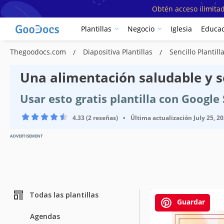
Obtén acceso ilimitad
Plantillas
Negocio
Iglesia
Educac
Thegoodocs.com
Diapositiva Plantillas
Sencillo Plantill
Una alimentación saludable y se
Usar esto gratis plantilla con Googl
4.33 (2 reseñas)
•
Última actualización
July 25, 2
ADVERTISEMENT
Todas las plantillas
Guardar
Agendas