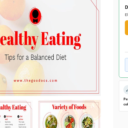
D
E
Pe
co