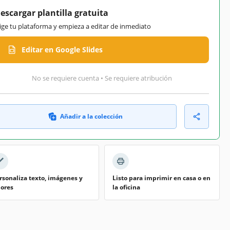
escargar plantilla gratuita
lige tu plataforma y empieza a editar de inmediato
Editar en Google Slides
No se requiere cuenta • Se requiere atribución
Añadir a la colección
rsonaliza texto, imágenes y
Listo para imprimir en casa o en
lores
la oficina