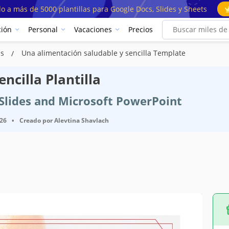
o a más de 5000 plantillas para Google Docs, Slides y Sheets
ión
Personal
Vacaciones
Precios
as
Una alimentación saludable y sencilla Template
ncilla Plantilla
e Slides and Microsoft PowerPoint
026
•
Creado por
Alevtina Shavlach