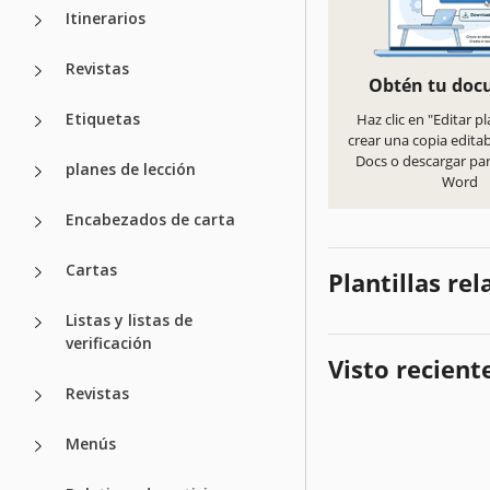
Itinerarios
Revistas
Obtén tu do
Etiquetas
Haz clic en "Editar pl
crear una copia edita
Docs o descargar pa
planes de lección
Word
Encabezados de carta
Cartas
Plantillas re
Listas y listas de
verificación
Visto recien
Revistas
Menús