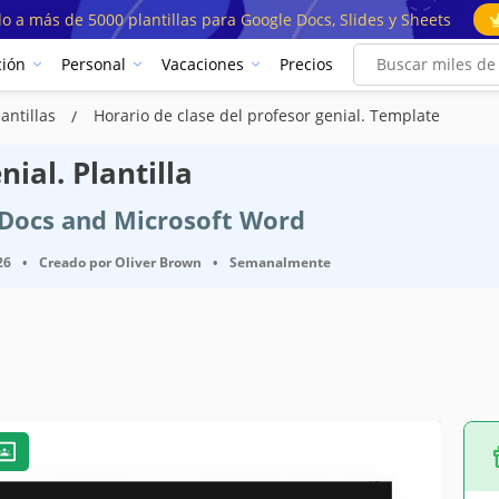
o a más de 5000 plantillas para Google Docs, Slides y Sheets
ión
Personal
Vacaciones
Precios
lantillas
Horario de clase del profesor genial. Template
ial. Plantilla
e Docs and Microsoft Word
26
•
Creado por
Oliver Brown
•
Semanalmente