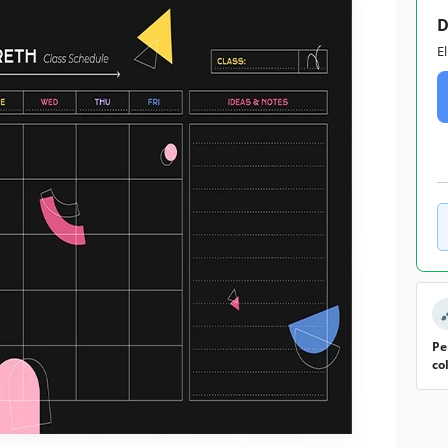
D
E
Pe
co