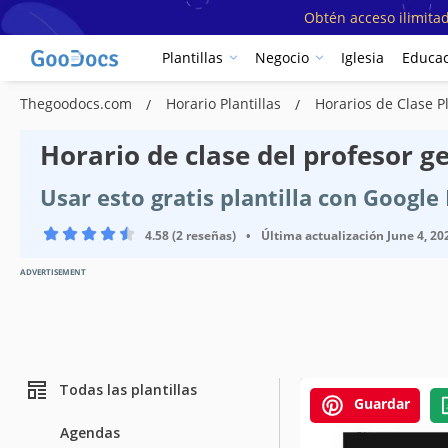
Obtén acceso ilimitad
Plantillas
Negocio
Iglesia
Educac
Thegoodocs.com
Horario Plantillas
Horarios de Clase P
Horario de clase del profesor gen
Usar esto gratis plantilla con Googl
4.58 (2 reseñas)
•
Última actualización
June 4, 20
ADVERTISEMENT
Todas las plantillas
Guardar
Agendas