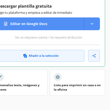
escargar plantilla gratuita
lige tu plataforma y empieza a editar de inmediato
Editar en Google Docs
No se requiere cuenta • Se requiere atribución
Añadir a la colección
rsonaliza texto, imágenes y
Listo para imprimir en casa o en
lores
la oficina