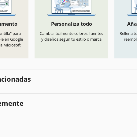
cumento
Personaliza todo
Aña
antilla" para
Cambia fácilmente colores, fuentes
Rellena t
ble en Google
y diseños según tu estilo o marca
reempl
ra Microsoft
lacionadas
temente