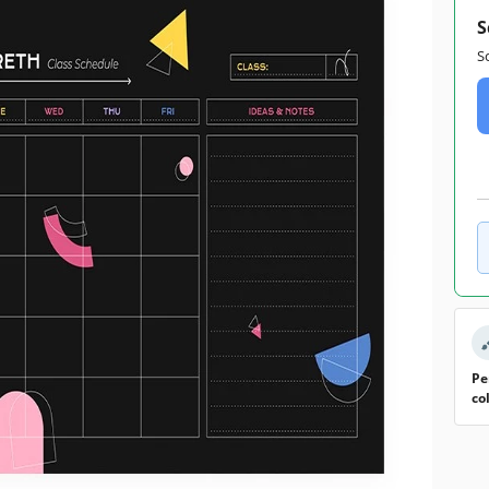
S
S
Pe
co