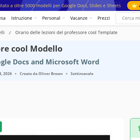
mitato a oltre 5000 modelli per Google Docs, Slides e Sheets
esa
Istruzione
Personal
Vacanze
Prezzi
lli
Orario delle lezioni del professore cool Template
ore cool Modello
ogle Docs and Microsoft Word
4, 2026
•
Creato da
Oliver Brown
•
Settimanale