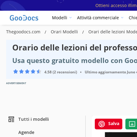
Ottieni accesso illi
Modelli
Attività commerciale
Chi
Thegoodocs.com
Orari Modelli
Orari delle lezioni Mode
Orario delle lezioni del profess
Usa questo gratuito modello con Go
4.58 (2 recensioni)
•
Ultimo aggiornamento
June 
ADVERTISEMENT
Tutti i modelli
Salva
Agende