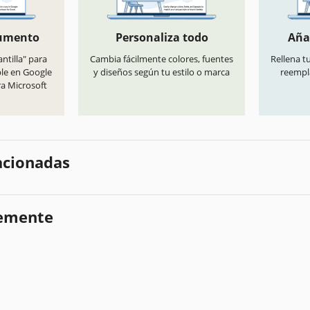
cumento
Personaliza todo
Aña
antilla" para
Cambia fácilmente colores, fuentes
Rellena t
ble en Google
y diseños según tu estilo o marca
reempl
ra Microsoft
lacionadas
temente