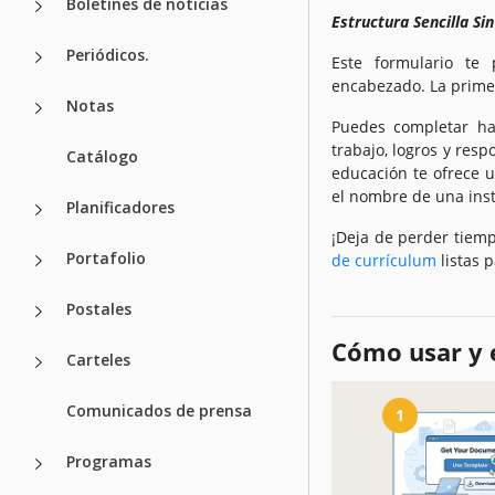
Boletines de noticias
Estructura Sencilla Si
Periódicos.
Este formulario te
encabezado. La primer
Notas
Puedes completar has
trabajo, logros y resp
Catálogo
educación te ofrece u
el nombre de una inst
Planificadores
¡Deja de perder tiem
Portafolio
de currículum
listas p
Postales
Cómo usar y e
Carteles
Comunicados de prensa
1
Programas