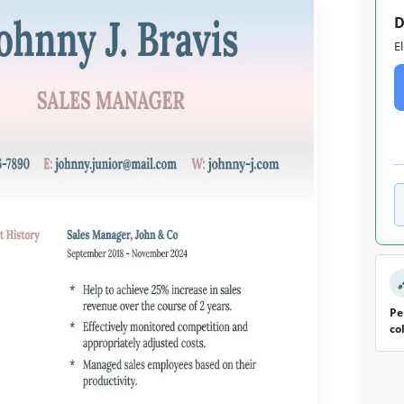
D
E
Pe
co