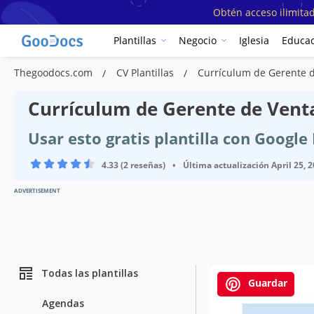
Obtén acceso ilimitad
Plantillas
Negocio
Iglesia
Educac
Thegoodocs.com
CV Plantillas
Currículum de Gerente 
Currículum de Gerente de Venta
Usar esto gratis plantilla con Googl
4.33 (2 reseñas)
•
Última actualización
April 25, 
ADVERTISEMENT
Todas las plantillas
Guardar
Agendas