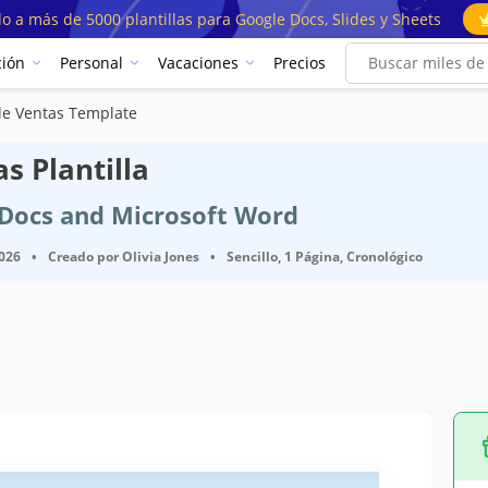
o a más de 5000 plantillas para Google Docs, Slides y Sheets
ión
Personal
Vacaciones
Precios
de Ventas Template
s Plantilla
e Docs and Microsoft Word
2026
•
Creado por
Olivia Jones
•
Sencillo, 1 Página, Cronológico