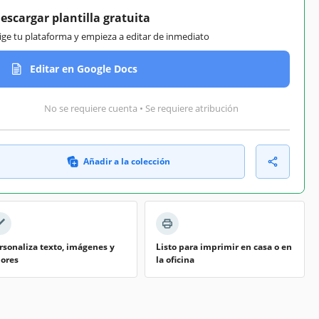
escargar plantilla gratuita
lige tu plataforma y empieza a editar de inmediato
Editar en Google Docs
No se requiere cuenta • Se requiere atribución
Añadir a la colección
rsonaliza texto, imágenes y
Listo para imprimir en casa o en
lores
la oficina