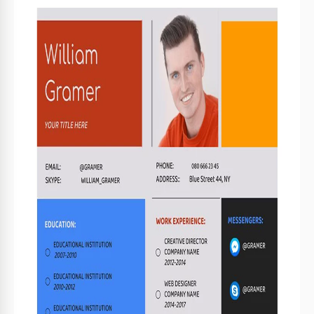
Especificaciones de la plantilla
Formato
Google Docs
Creado
January 22, 2024
Última actualización
August 16, 2025
Comunidad
Añadido a colecciones por 2 Usuarios
Estadísticas de uso
0 descargas este mes
Características clave de esta plantilla
Diseño
Texto en español generado CV Plantillas
Páginas
1 Página CV Plantillas
Estructura
Combinación CV Plantillas
Sobre esta plantilla
¡Presentamos nuestra vibrante y dinámica plantilla de