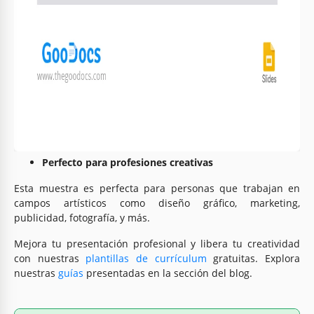
habilidades blandas y experiencia. El formato imprimible
permite una experiencia de impresión sin complicaciones.
Secciones completas
Nuestra plantilla incluye muchas secciones para acomodar
información de contacto, detalles educativos, experiencia
laboral, proyectos freelance, competencias lingüísticas, etc.
Este enfoque integral garantiza que puedas comunicar
efectivamente tu experiencia a posibles empleadores.
Perfecto para profesiones creativas
Esta muestra es perfecta para personas que trabajan en
campos artísticos como diseño gráfico, marketing,
publicidad, fotografía, y más.
Mejora tu presentación profesional y libera tu creatividad
con nuestras
plantillas de currículum
gratuitas. Explora
nuestras
guías
presentadas en la sección del blog.