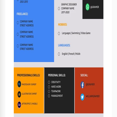
currículum Bright Color Harvard! Este diseño llamativo
inyecta creatividad en tu perfil profesional. El formulario
presenta una variedad de colores, desde azules intensos y
rojos radiantes hasta amarillos soleados y negros elegantes.
¡Es ideal para personas en profesiones creativas!
Las principales características de nuestra plantilla de
currículum laboral
Diseño creativo
Este formato y diseño de currículum cuenta con un diseño
estimulante que incluye bloques estructurales coloridos y
elementos adicionales. Esta opción te permite expresar tu
creatividad e individualidad con facilidad.
Formato editable e imprimible
La plantilla de currículum profesional es editable. Por lo
tanto, puedes personalizarlo para adaptarlo a tus
necesidades profesionales. El formato editable garantiza
ajustes sencillos, ya sea que necesites incluir tu promedio
de calificaciones, dirección de correo electrónico,