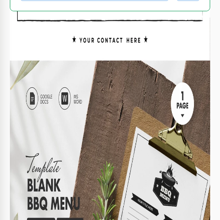
QUÉ INCLUYE
Secciones predefinidas para fácil organización
Título e información de contacto personalizables
Imprimible en A4 y Carta US
Diseño minimalista en blanco y negro
MENÚ CONSEJOS
Añade gráficos coloridos para un aspecto atractivo.
1
Incluye ofertas especiales o combos de comidas.
2
Asegúrate de que tu información de contacto sea
3
clara y visible.