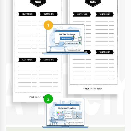
Cómo usar y editar esta plantilla
1
Obtén tu documento
Haz clic en "Editar plantilla" para crear una copia editable en
Google Docs o descargar para Microsoft Word
2