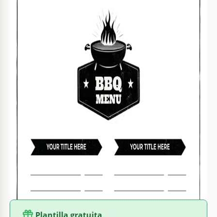
Especificaciones de la plantilla
Formato
Google Docs, Microsoft Word
Creado
April 27, 2026
Última actualización
August 1, 2026
Comunidad
Añadido a colecciones por 0 Usuarios
Estadísticas de uso
2 descargas este mes
Características clave de esta plantilla
Diseño
Una Página Menús Plantillas
Adecuado Para
Restaurant
Estilo
Vintage and Retro
Plantilla gratuita