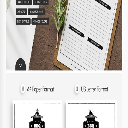
Categoriza los artículos lógicamente para facilitar la
4
navegación.
FAQ
¿Es compatible con Google Docs?
Sí, está diseñado para Google Docs y Microsoft
Word.
¿Puedo personalizar el diseño?
Absolutamente, modifica fácilmente títulos,
secciones y detalles de contacto.
¿Es gratis descargarlo?
Sí, este modelo está disponible de forma gratuita.
¿Qué tan fácil de usar es el modelo?
Es muy intuitivo y directo para cualquiera.
¿Puedo cambiar el formato del papel?
Sí, incluye formatos A4 y Carta US.