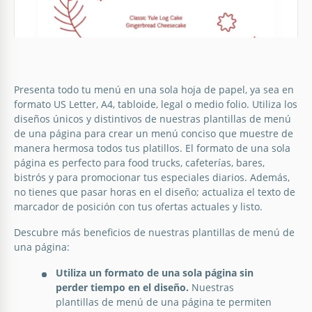
Carta de restaurante francés
minimalista
Disfrute de las delicias culinarias de Francia con
nuestra plantilla de menú de restaurante francés
Presenta todo tu menú en una sola hoja de papel, ya sea en
minimalista.
formato US Letter, A4, tabloide, legal o medio folio. Utiliza los
diseños únicos y distintivos de nuestras plantillas de menú
de una página para crear un menú conciso que muestre de
Google Docs
manera hermosa todos tus platillos. El formato de una sola
página es perfecto para food trucks, cafeterías, bares,
bistrós y para promocionar tus especiales diarios. Además,
no tienes que pasar horas en el diseño; actualiza el texto de
Menú de Navidad del Restaurante
marcador de posición con tus ofertas actuales y listo.
Patrón Rojo
Descubre más beneficios de nuestras plantillas de menú de
una página:
¡Sumérgete en el espíritu festivo con nuestro
modelo de menú de restaurante navideño con
Utiliza un formato de una sola página sin
patrón rojo! Este diseño encantador captura
perder tiempo en el diseño.
Nuestras
perfectamente el calor y la alegría de la temporada
plantillas de menú de una página te permiten