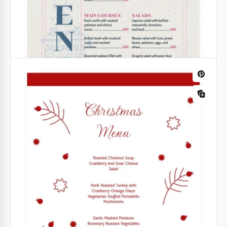
Menú del restaurante de pescados
¿Quieres obtener una plantilla relevante de menú
de café? Tómate tu tiempo para pagar ejemplos de
menús diseñados: echa un vistazo a nuestra nueva
plantilla de menú de café gratuita para Google Docs.
Google Docs