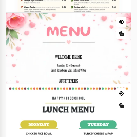
Google Sheets
Google Docs
Plantilla de menú francés clásico
Google Docs
Menú colorido para niños