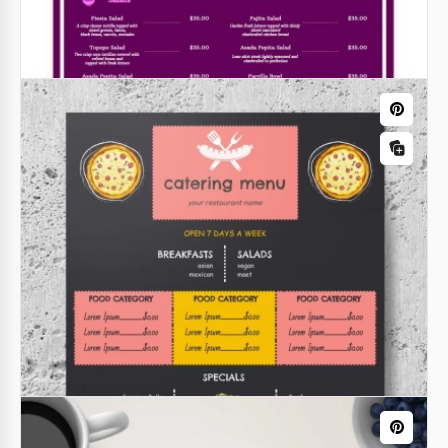
común.
Google Docs
Google Sheets
Plantilla de menú de cena imprimible
Google Docs
Menú del Restaurante Magenta