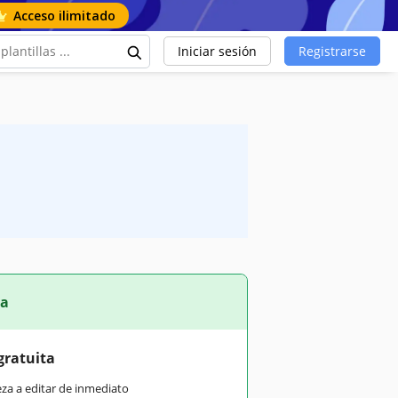
Acceso ilimitado
Iniciar sesión
Registrarse
ta
gratuita
eza a editar de inmediato