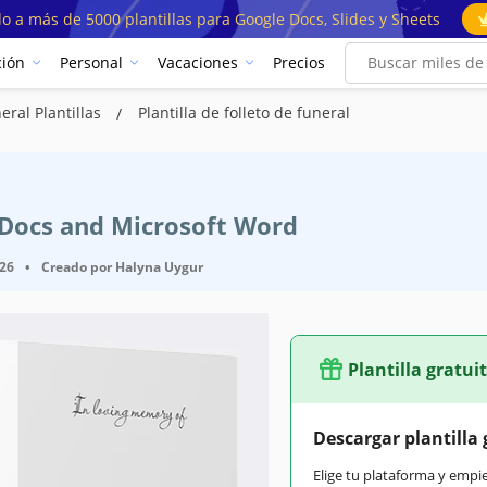
o a más de 5000 plantillas para Google Docs, Slides y Sheets
ión
Personal
Vacaciones
Precios
ral Plantillas
Plantilla de folleto de funeral
e Docs and Microsoft Word
026
•
Creado por
Halyna Uygur
Plantilla gratui
Descargar plantilla 
Elige tu plataforma y empi