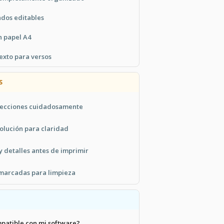
dos editables
n papel A4
texto para versos
S
 secciones cuidadosamente
solución para claridad
 y detalles antes de imprimir
s marcadas para limpieza
patible con mi software?