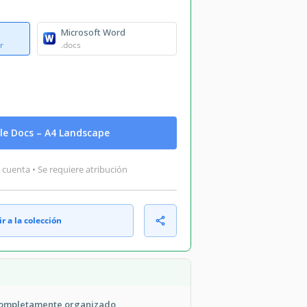
Microsoft Word
r
.docs
le Docs – A4 Landscape
 cuenta • Se requiere atribución
r a la colección
 completamente organizado