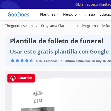
Obtén acceso ilimitad
Plantillas
Negocio
Iglesia
Educac
Thegoodocs.com
Programa Plantillas
Programas de fune
Plantilla de folleto de funeral
Usar esto gratis plantilla con Googl
4.25 (1 reseñas)
•
Última actualización
July 16, 2
Guardar