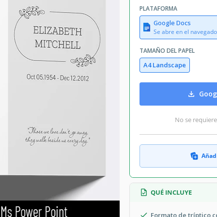
PLATAFORMA
Google Docs
Se abre en el navegado
TAMAÑO DEL PAPEL
A4 Landscape
Goog
No se requiere
Añadi
QUÉ INCLUYE
Formato de tríptico