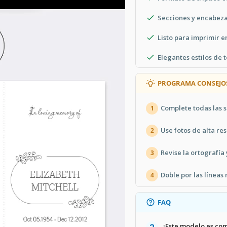
Secciones y encabeza
Listo para imprimir e
Elegantes estilos de 
PROGRAMA CONSEJO
Complete todas las
1
Use fotos de alta re
2
Revise la ortografía
3
Doble por las línea
4
FAQ
¿Este modelo es com