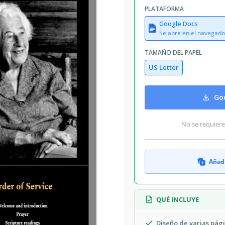
PLATAFORMA
Google Docs
Se abre en el navegado
TAMAÑO DEL PAPEL
US Letter
Goo
No se requiere
Añadi
QUÉ INCLUYE
Diseño de varias pá