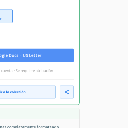
r
gle Docs – US Letter
 cuenta • Se requiere atribución
r a la colección
ginas completamente formateado