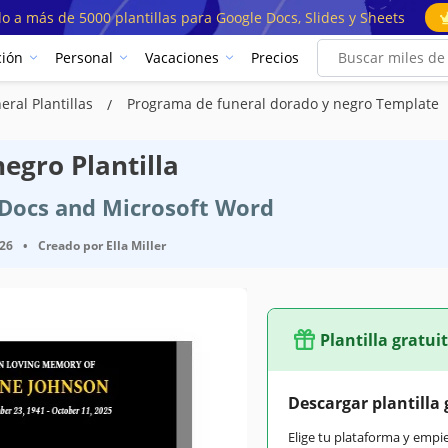
o a más de 5000 plantillas para Google Docs, Slides y Sheets
ión
Personal
Vacaciones
Precios
ral Plantillas
Programa de funeral dorado y negro Template
egro Plantilla
e Docs and Microsoft Word
026
•
Creado por
Ella Miller
Plantilla gratui
Descargar plantilla 
Elige tu plataforma y empi