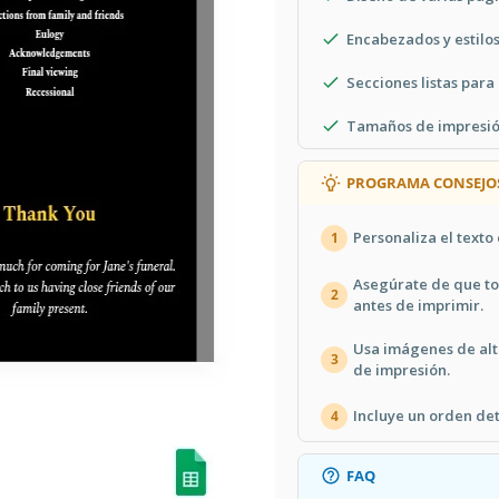
Encabezados y estilos
Secciones listas para
Tamaños de impresión
PROGRAMA CONSEJO
Personaliza el texto 
1
Asegúrate de que tod
2
antes de imprimir.
Usa imágenes de alt
3
de impresión.
Incluye un orden det
4
FAQ