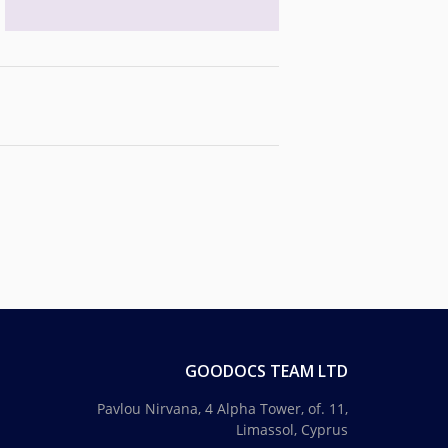
GOODOCS TEAM LTD
Pavlou Nirvana, 4 Alpha Tower, of. 11,
Limassol, Cyprus