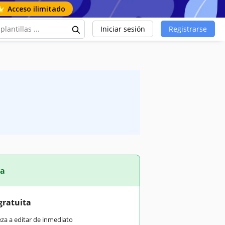
Acceso ilimitado
Iniciar sesión
Registrarse
ta
gratuita
eza a editar de inmediato