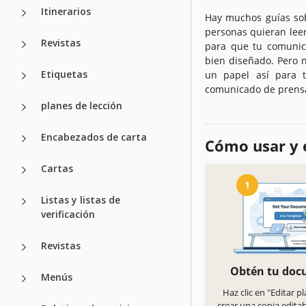
Itinerarios
Hay muchos guías so
personas quieran leer
Revistas
para que tu comunic
bien diseñado. Pero 
Etiquetas
un papel así para t
comunicado de prensa 
planes de lección
Encabezados de carta
Cómo usar y e
Cartas
1
Listas y listas de
verificación
Revistas
Obtén tu do
Menús
Haz clic en "Editar pl
crear una copia edita