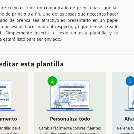
bre cómo escribir un comunicado de prensa para que las
lo de principio a fin. Una de las cosas que necesitas hacer
ado de prensa sea atractivo es presentarlo en un papel
no necesitas hacer nada al respecto, ya que hemos creado
i. Simplemente inserta tu texto en esta plantilla y tu
estará listo para ser enviado.
ditar esta plantilla
2
3
cumento
Personaliza todo
Aña
antilla" para
Cambia fácilmente colores, fuentes
Rellena t
ble en Google
y diseños según tu estilo o marca
reempl