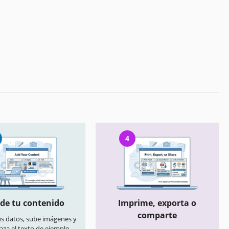
4
de tu contenido
Imprime, exporta o
comparte
us datos, sube imágenes y
aza el texto de ejemplo