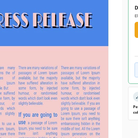
D
E
Pe
co