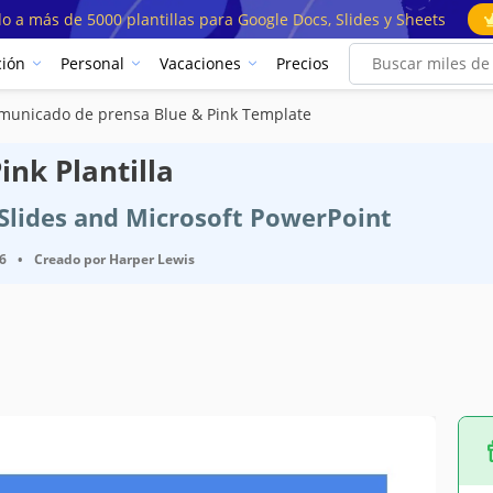
o a más de 5000 plantillas para Google Docs, Slides y Sheets
ión
Personal
Vacaciones
Precios
municado de prensa Blue & Pink Template
nk Plantilla
e Slides and Microsoft PowerPoint
26
•
Creado por
Harper Lewis