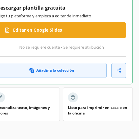
escargar plantilla gratuita
lige tu plataforma y empieza a editar de inmediato
Editar en Google Slides
No se requiere cuenta • Se requiere atribución
Añadir a la colección
rsonaliza texto, imágenes y
Listo para imprimir en casa o en
lores
la oficina