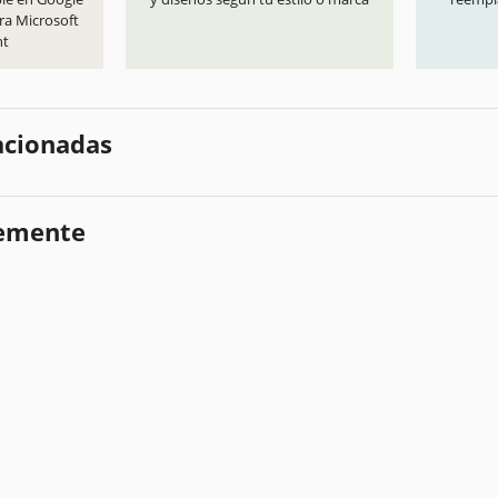
ra Microsoft
nt
lacionadas
temente