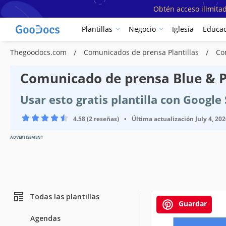
Obtén acceso ilimitad
Plantillas
Negocio
Iglesia
Educac
Thegoodocs.com
Comunicados de prensa Plantillas
Co
Comunicado de prensa Blue & Pi
Usar esto gratis plantilla con Googl
4.58 (2 reseñas)
•
Última actualización
July 4, 20
ADVERTISEMENT
Todas las plantillas
Guardar
Agendas