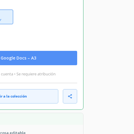
r
Google Docs – A3
 cuenta • Se requiere atribución
r a la colección
 rosa editable