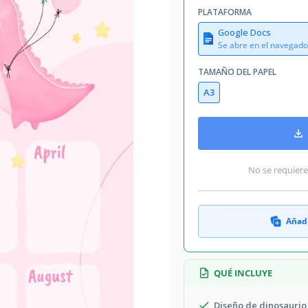
August 1, 2026
PLATAFORMA
Añadido a colecciones por 7 Usuarios
Google Docs
14 descargas este mes
Se abre en el navegado
TAMAÑO DEL PAPEL
A3
Anualmente Calendario Plantillas
Birthday
Lindo Calendario Plantillas
No se requiere
cumpleaños con nuestra plantilla de
Añadi
combina funcionalidad con un toque
ier hogar u oficina. Ya sea que estés
 o simplemente deseas mantenerte al
QUÉ INCLUYE
ará a llevar un registro y hacer que
versátil?
Diseño de dinosaurio