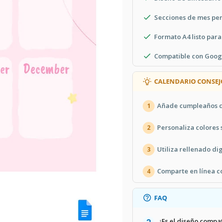
Secciones de mes per
 de colores delicados, un dinosaurio
 El conveniente diseño de bloques de
Formato A4 listo para
ompletar.
Compatible con Goog
CALENDARIO CONSEJ
ece abierto para que lo edites. Eso
letamente personalizables. ¿Necesitas
tros tonos más neutros en unos pocos
Añade cumpleaños co
1
e la versión impresa, la
plantilla de
stribuir en línea en la web. Cuando
Personaliza colores 
2
a plantilla versátil y adaptable de
Utiliza rellenado di
3
Comparte en línea co
4
FAQ
¿Es el diseño compat