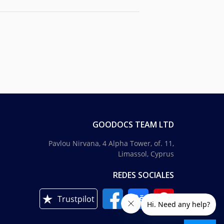
GOODOCS TEAM LTD
Pavlou Nirvana, 4 Alpha Tower, of. 11,
Limassol, Cyprus
REDES SOCIALES
Trustpilot