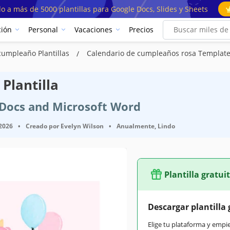
o a más de 5000 plantillas para Google Docs, Slides y Sheets
ión
Personal
Vacaciones
Precios
cumpleaño Plantillas
Calendario de cumpleaños rosa Templat
Plantilla
e Docs and Microsoft Word
 2026
•
Creado por
Evelyn Wilson
•
Anualmente, Lindo
Plantilla gratui
Google Docs
Descargar plantilla 
July 23, 2023
Elige tu plataforma y empi