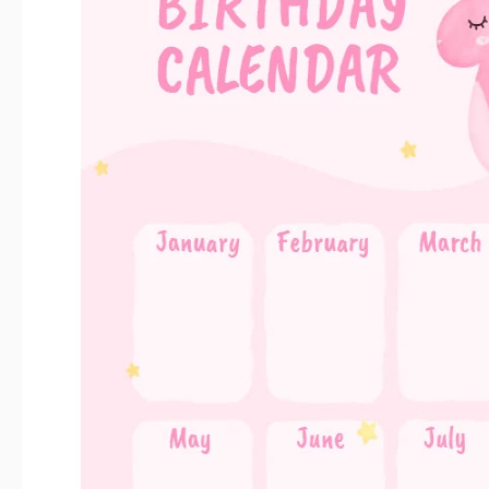
Última actualización
Comunidad
Estadísticas de uso
Características clave de esta plantilla
Período
Adecuado Para
Estilo
Sobre esta plantilla
Mantente organizado y nunca te pierdas una celebración de 
Calendario de Cumpleaños en Rosa. Este encantador diseño 
de fantasía, convirtiéndolo en una adición perfecta para cualqu
planeando sorpresas, enviando felicitaciones de cumpleaños
tanto de las próximas celebraciones, nuestra plantilla te ayud
cada cumpleaños sea especial. Pero, ¿qué lo hace excepcional y 