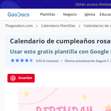
Obtén acceso ilimitad
Plantillas
Negocio
Iglesia
Educac
Thegoodocs.com
Calendario Plantillas
Calendarios de 
Calendario de cumpleaños rosa 
Usar esto gratis plantilla con Googl
4.53 (2 reseñas)
•
Última actualización
August 1,
Guardar
Especificaciones de la plantilla
Formato
Creado