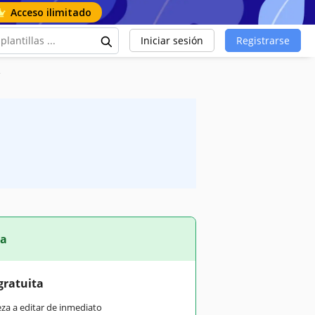
Acceso ilimitado
Iniciar sesión
Registrarse
e
ta
gratuita
eza a editar de inmediato