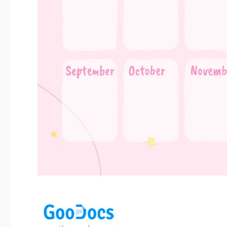
Estilo Visual Inolvidable
¿No es el color rosa el favorito de muchas niñas? Una paleta
ilustrado y docenas de estrellas amarillas adornan la página.
tres filas para cada mes es visualmente equilibrado y fácil de c
Herramienta Práctica para Cada Usuario
Gracias a la flexibilidad del diseño preestablecido, perman
significa que los colores, fuentes, bloques y gráficos son comp
personalizarlo para una audiencia masculina? ¡Aplica azul u o
clics y todo estará listo para imprimir! Por cierto, además d
calendario de cumpleaños
está disponible para completar y di
no quieras complicaciones ni dolores de cabeza, ¡utiliza un
nuestra colección!