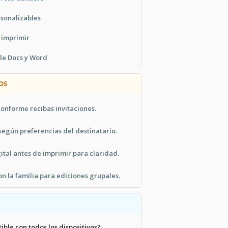
sonalizables
 imprimir
le Docs y Word
OS
nforme recibas invitaciones.
según preferencias del destinatario.
gital antes de imprimir para claridad.
n la familia para ediciones grupales.
ible con todos los dispositivos?