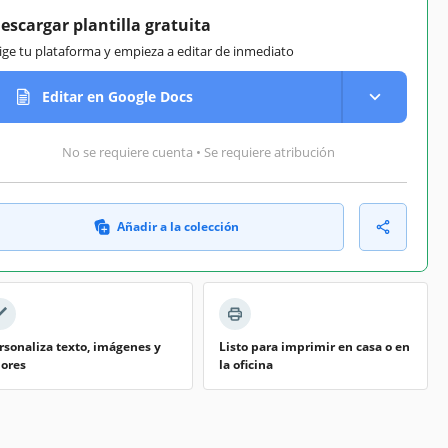
escargar plantilla gratuita
lige tu plataforma y empieza a editar de inmediato
Editar en Google Docs
No se requiere cuenta • Se requiere atribución
Añadir a la colección
rsonaliza texto, imágenes y
Listo para imprimir en casa o en
lores
la oficina