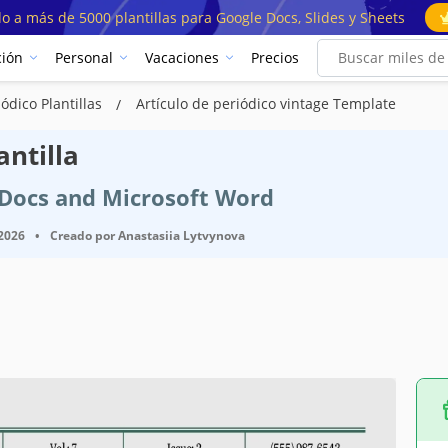
o a más de 5000 plantillas para Google Docs, Slides y Sheets
ión
Personal
Vacaciones
Precios
iódico Plantillas
Artículo de periódico vintage Template
antilla
e Docs and Microsoft Word
 2026
•
Creado por
Anastasiia Lytvynova