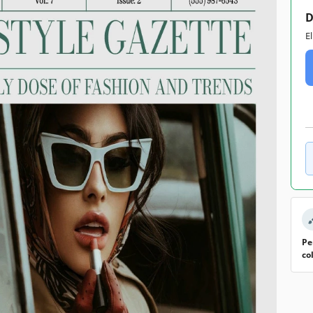
D
E
Pe
co