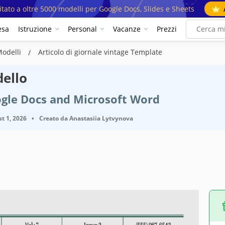
mitato a oltre 5000 modelli per Google Docs, Slides e Sheets
esa
Istruzione
Personal
Vacanze
Prezzi
 Modelli
Articolo di giornale vintage Template
dello
ogle Docs and Microsoft Word
t 1, 2026
•
Creato da
Anastasiia Lytvynova