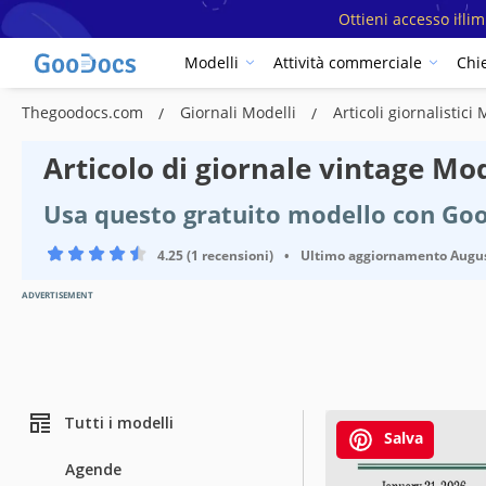
Ottieni accesso illi
Modelli
Attività commerciale
Chi
Thegoodocs.com
Giornali Modelli
Articoli giornalistici
Articolo di giornale vintage Mo
Usa questo gratuito modello con Go
4.25 (1 recensioni)
•
Ultimo aggiornamento
Augus
ADVERTISEMENT
Tutti i modelli
Salva
Agende