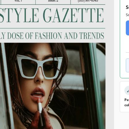
S
S
Pe
co