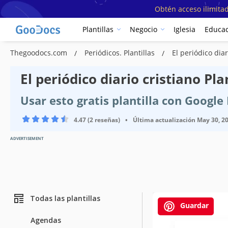
Obtén acceso ilimitad
Plantillas
Negocio
Iglesia
Educac
Thegoodocs.com
Periódicos. Plantillas
El periódico dia
El periódico diario cristiano Pla
Usar esto gratis plantilla con Googl
4.47 (2 reseñas)
•
Última actualización
May 30, 2
ADVERTISEMENT
Todas las plantillas
Guardar
Agendas