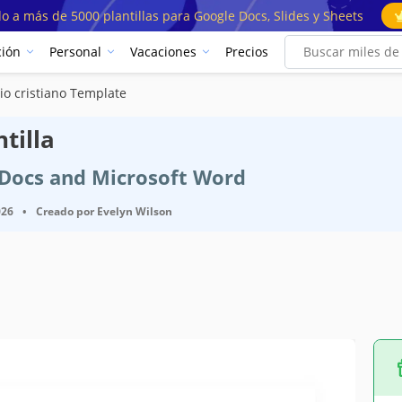
o a más de 5000 plantillas para Google Docs, Slides y Sheets
ión
Personal
Vacaciones
Precios
rio cristiano Template
ntilla
e Docs and Microsoft Word
026
•
Creado por
Evelyn Wilson