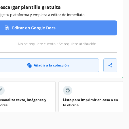
escargar plantilla gratuita
lige tu plataforma y empieza a editar de inmediato
Editar en Google Docs
No se requiere cuenta • Se requiere atribución
Añadir a la colección
rsonaliza texto, imágenes y
Listo para imprimir en casa o en
lores
la oficina