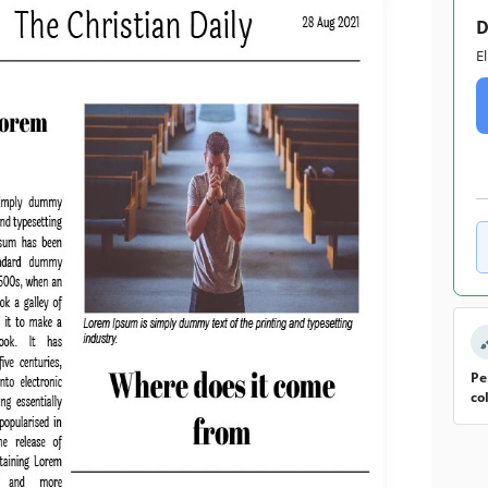
D
E
Pe
co