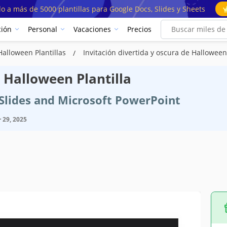
o a más de 5000 plantillas para Google Docs, Slides y Sheets
ión
Personal
Vacaciones
Precios
Halloween Plantillas
Invitación divertida y oscura de Hallowee
e Halloween Plantilla
e Slides and Microsoft PowerPoint
29, 2025