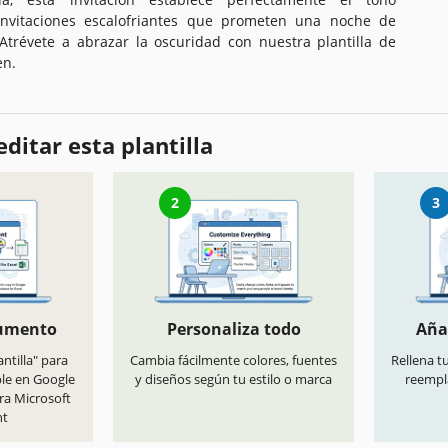
 invitaciones escalofriantes que prometen una noche de
 Atrévete a abrazar la oscuridad con nuestra plantilla de
en.
ditar esta plantilla
2
3
cumento
Personaliza todo
Aña
antilla" para
Cambia fácilmente colores, fuentes
Rellena t
ble en Google
y diseños según tu estilo o marca
reempl
ra Microsoft
nt