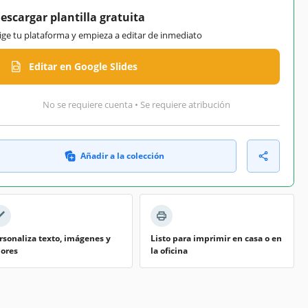
escargar plantilla gratuita
lige tu plataforma y empieza a editar de inmediato
Editar en Google Slides
No se requiere cuenta • Se requiere atribución
Añadir a la colección
rsonaliza texto, imágenes y
Listo para imprimir en casa o en
lores
la oficina