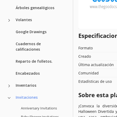
Árboles genealógicos
Volantes
Google Drawings
Especificacion
Cuadernos de
Formato
calificaciones
Creado
Reparto de folletos.
Última actualización
Comunidad
Encabezados
Estadísticas de uso
Inventarios
Sobre esta pl
Invitaciones
¡Convoca la diversi
Anniversary Invitations
Halloween Divertida 
Baby Shower Invitations
una casa embrujada