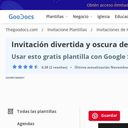
Obtén acceso ilimitad
Plantillas
Negocio
Iglesia
Educac
Thegoodocs.com
Invitacione Plantillas
Invitaciones de 
Invitación divertida y oscura d
Usar esto gratis plantilla con Googl
4.38 (2 reseñas)
•
Última actualización
November 
ADVERTISEMENT
Todas las plantillas
Guardar
Agendas