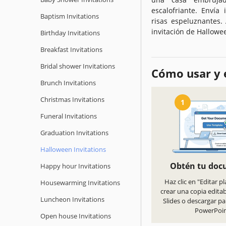
escalofriante. Envía
Baptism Invitations
risas espeluznantes.
invitación de Hallowe
Birthday Invitations
Breakfast Invitations
Bridal shower Invitations
Cómo usar y e
Brunch Invitations
Christmas Invitations
1
Funeral Invitations
Graduation Invitations
Halloween Invitations
Obtén tu do
Happy hour Invitations
Haz clic en "Editar pl
Housewarming Invitations
crear una copia edita
Luncheon Invitations
Slides o descargar pa
PowerPoi
Open house Invitations