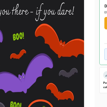
D
E
Pe
co