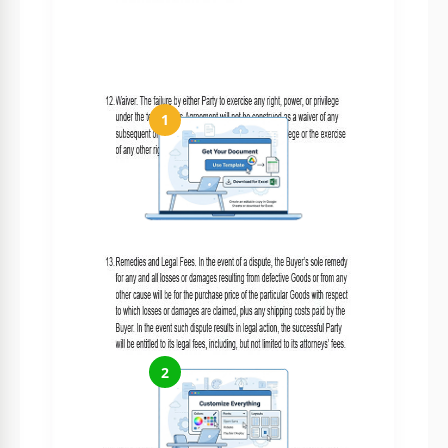
entrega.
Cómo usar y editar esta plantilla
1
Obtén tu documento
Haz clic en "Editar plantilla" para crear una copia editable en
Google Docs o descargar para Microsoft Word
2