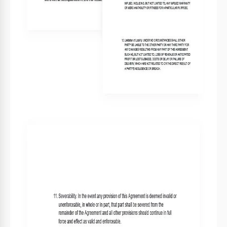
Describa claramente los términos de pago
4
FAQ
¿Es compatible con Excel?
Sí, puede descargar en Excel o usar en Google Docs.
¿Es fácil de usar?
Sí, está diseñado para fácil personalización y
claridad.
¿Puedo modificar secciones del contrato?
Por supuesto, puede editar cualquier parte del
template.
¿La descarga es gratuita?
Sí, el template está disponible para descarga
gratuita.
¿Incluye un cronograma de entrega?
Sí, hay una sección para personalizar detalles de