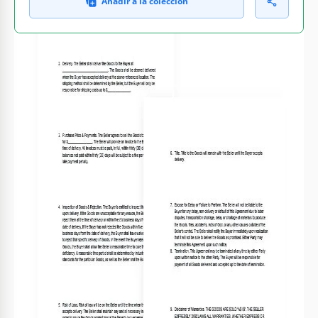
Añadir a la colección
QUÉ INCLUYE
Términos y condiciones personalizables
Información detallada del comprador y vendedor
Cláusulas estándar para responsabilidad
Secciones para descripciones de productos
ACUERDO CONSEJOS
Revise cada cláusula para su relevancia
1
Personalice los campos con detalles precisos
2
Defina términos de entrega claros
3