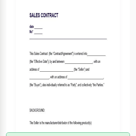
Formato
Google Docs
Creado
May 31, 2023
Última actualización
August 1, 2026
Comunidad
Añadido a colecciones por 10 Usuarios
Estadísticas de uso
6 descargas este mes
Sobre esta plantilla
Nuestra plantilla de Acuerdo de Venta es un documento que
facilita la venta de bienes o servicios entre dos partes: el
vendedor y el comprador. Esta opción sirve como un
contrato completo y legalmente vinculante, que describe los
términos y condiciones de la venta. Detalla el precio de
compra o las tarifas a pagar por el comprador, así como los
impuestos aplicables, los costos de envío u otros gastos. Se
puede personalizar para cumplir con sus condiciones.