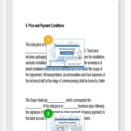
producto?
Sí, hay una sección para garantía mecánica.
Cómo usar y editar esta plantilla
1
Obtén tu documento
Haz clic en "Editar plantilla" para crear una copia editable en
Google Docs o descargar para Microsoft Word
2