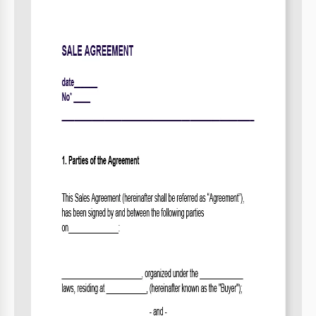
Formato
Google Docs
Creado
February 23, 2023
Última actualización
August 1, 2026
Comunidad
Añadido a colecciones por 18 Usuarios
Estadísticas de uso
6 descargas este mes
Sobre esta plantilla
¿Ganas dinero vendiendo bienes raíces u otras
propiedades? ¡Ahora no tienes que gastar más tiempo
creando formularios de contrato desde cero! Puedes utilizar
la plantilla de Contrato de Venta lista para usar. Hemos
creado una estructura conveniente y correcta e incluso
hemos añadido una descripción de la información que
necesitarás ingresar. Puedes trabajar con la versión digital
de la plantilla o imprimirla para completarla con un
bolígrafo.