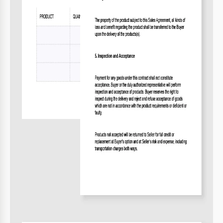
Adapte la plantilla a sus necesidades de negocio.
3
Use firmas electrónicas para un procesamiento más
4
rápido.
FAQ
¿Es compatible con Google Docs y Word?
Sí, funciona sin problemas en ambas plataformas.
¿Es fácil de personalizar para ventas específicas?
Sí, puede editar campos fácilmente según sus
necesidades.
¿Puedo utilizar esta plantilla gratis?
Sí, es gratuita para descargar y usar.
¿Qué tan fácil es de usar esta plantilla?
Está estructurada claramente para facilidad de uso.
¿Esta plantilla cubre detalles de garantía del