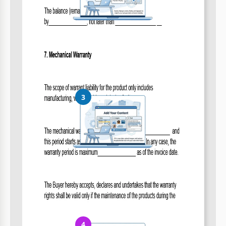
Personaliza todo
Cambia fácilmente colores, fuentes y diseños según tu estilo o
marca
3
Añade tu contenido
Rellena tus datos, sube imágenes y reemplaza el texto de
ejemplo
4