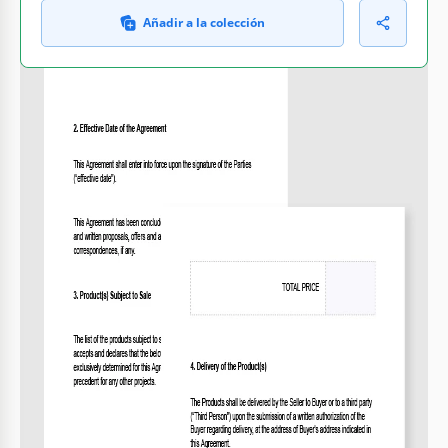
Añadir a la colección
QUÉ INCLUYE
Secciones clave: partes, detalles del producto,
garantía
Campos editables para información personalizada
Sección para la fecha de vigencia del acuerdo
Condiciones claras para precio y pago
ACUERDO CONSEJOS
Complete todas las secciones antes de compartir.
1
Verifique términos legales para mayor precisión.
2