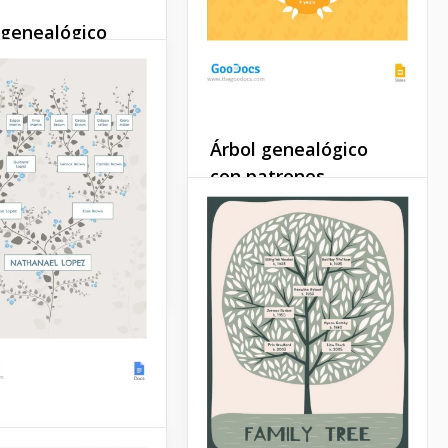
 genealógico
lo de color
n.
ar recuerdos sobre
Árbol genealógico
lia no siempre se
 fotos. ¿Y si no
con patrones
ninguna foto de tu
brillantes.
la?
Haz que tu árbol
Slides
genealógico luzca especial.
En lugar de una imagen
estándar de un árbol, lo
diseñamos a nuestra
manera.
Google Slides
 genealógico