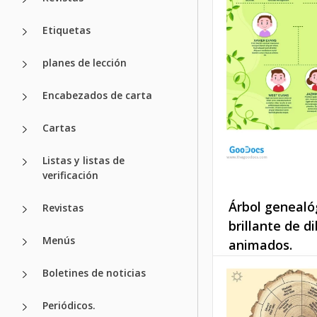
Google Slides
Etiquetas
planes de lección
Encabezados de carta
Cartas
Listas y listas de
verificación
Árbol genealó
Revistas
brillante de d
Menús
animados.
Boletines de noticias
Aprovecha nuestra 
de Árbol Genealóg
Periódicos.
Brillante en Verde