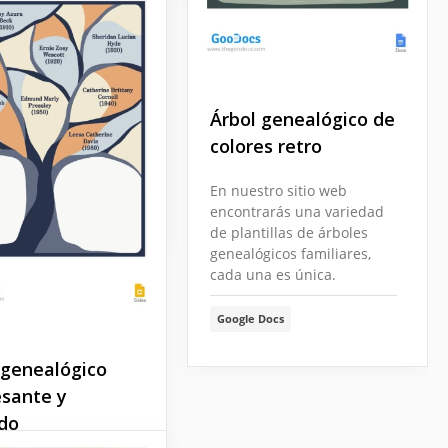
atrón
seño con patrón es
tamente diferente
s los diseños de
Árbol genealógico de
enealógico que
colores retro
s anteriormente.
En nuestro sitio web
Docs
encontrarás una variedad
de plantillas de árboles
genealógicos familiares,
cada una es única.
Google Docs
 genealógico
esante y
ido