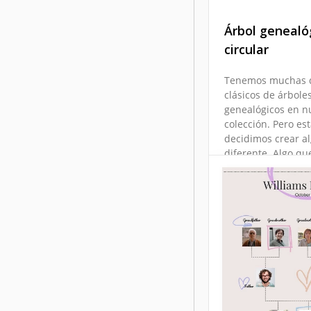
Plantilla de ár
Árbol genealó
genealógico d
circular
familia de 5
generaciones
Tenemos muchas 
clásicos de árbole
genealógicos en n
colección. Pero es
Google Slides
decidimos crear a
diferente. Algo q
impresionar a tod
familia.
Google Slides