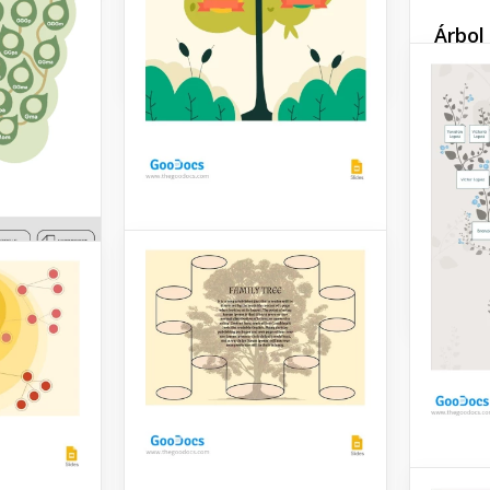
Árbol
Google Slides
sencil
marró
Conserv
tu fami
trata de
tienes 
bisabue
Maravilloso Árbol
Genealógico
Google 
Cada miembro de tu
familia será conmovido por
un maravilloso árbol
genealógico que crearás
utilizando nuestra plantilla.
Google Slides
Árbol