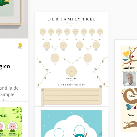
gico
antilla de
 Simple
Esta
da en un
pintado y
a
strar tu