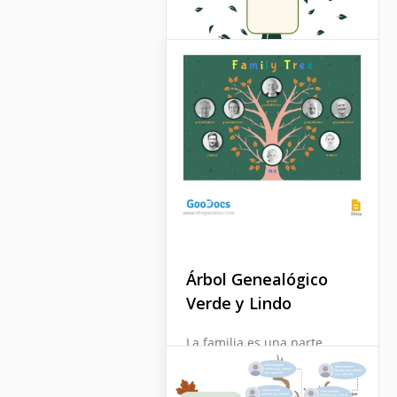
Árbol Genealógico
Verde y Lindo
Plantilla de esquema
La familia es una parte
de árbol genealógico
importante de la vida de
cualquier persona.