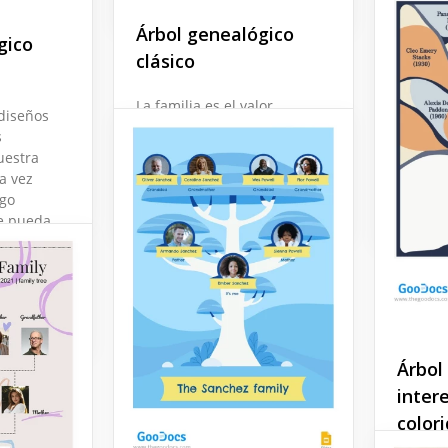
con p
bol
Árbol genealógico
gico
e la
clásico
Este di
comple
La familia es el valor
de todo
diseños
principal de casi todas las
árbol g
s
personas.
creamo
uestra
ta vez
Google Slides
lgo
Google 
ue pueda
os en tu
Árbol
inter
color