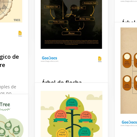
lla para
exclusiva plantilla de Árbol
co está
Genealógico de Invierno.
n formato
Árbol
Google Docs
agrad
Este ár
tiene u
gico de
simple,
precisa
re
hace in
Árbol de flecha
Google 
imples de
familiar
cos no
n vistazo
¡Presentamos nuestro
modelo de árbol de flechas
familiar! Es una
representación cautivadora
y significativa de la línea de
tu familia.