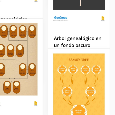
 genealógico
able
bol genealógico
Árbol genealógico en
n diseño bastante
un fondo oscuro
 pero es
mente esto lo que lo
Hacer un árbol genealógico
usual.
es una tarea que a menudo
se asigna a niños y
Slides
estudiantes. Además, se
puede hacer como un
regalo o para cualquier
otra ocasión.
Google Slides