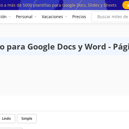
o a más de 5000 plantillas para Google Docs, Slides y Sheets
ión
Personal
Vacaciones
Precios
co para Google Docs y Word - Pág
Lindo
Simple