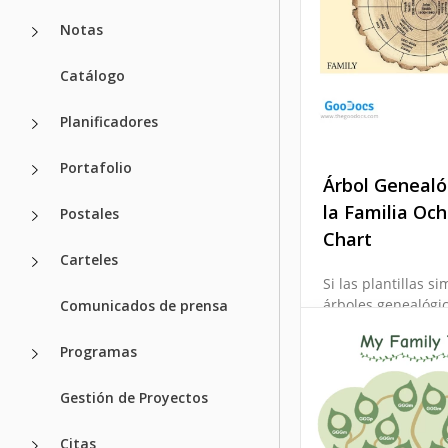
Family. Esta planti
un árbol genealógi
Notas
disponible para
personalización e
Catálogo
de Google Docs.
Planificadores
Google Docs
Portafolio
Árbol Genealó
la Familia Och
Postales
Chart
Carteles
Si las plantillas s
árboles genealógi
Comunicados de prensa
son para ti, echa u
a esta.
Programas
Google Slides
Gestión de Proyectos
Citas