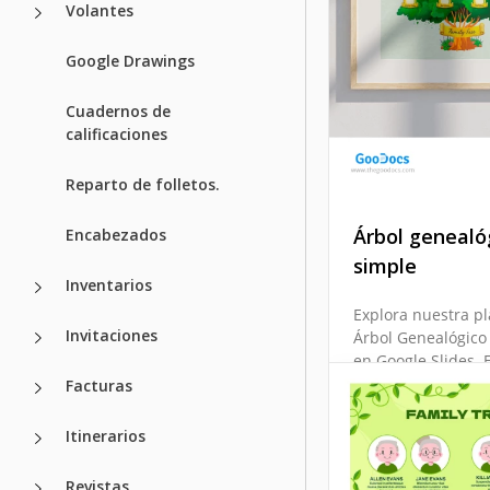
Volantes
Google Drawings
Cuadernos de
calificaciones
Reparto de folletos.
Árbol genealó
Encabezados
simple
Inventarios
Explora nuestra pl
Invitaciones
Árbol Genealógico
en Google Slides. 
forma está diseña
Facturas
encantador estilo 
ofrece una maner
Itinerarios
encantadora de mo
árbol genealógico.
Revistas