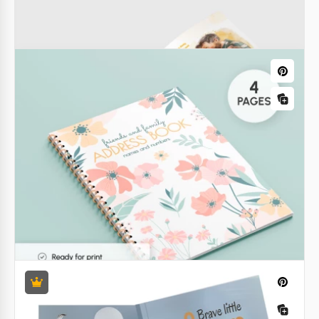
Bloc de Quemados Imprimible
¿Estás buscando una Plantilla imprimible de Libro
de Quema? Esta muestra contiene portadas
delanteras y traseras con diferentes fondos y
elementos adicionales.
Google Slides
Libro ilustrado para niños