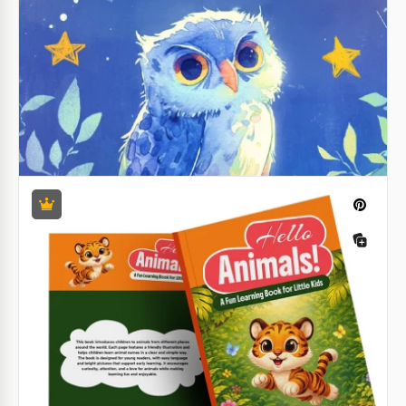
de tu bebé para siempre.
Google Slides
Libro de direcciones de gran tamaño
Nuestra plantilla de Libro de direcciones en letra
grande es perfecta para organizar tus contactos en
un solo lugar.
Google Docs