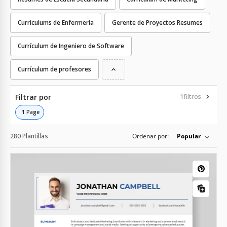
Currículums de Enfermería
Gerente de Proyectos Resumes
Currículum de Ingeniero de Software
Currículum de profesores
Filtrar por
1
filtros
1 Page
280 Plantillas
Ordenar por:
Popular