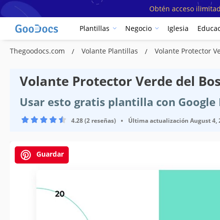
Obtén acceso ilimitad
Plantillas
Negocio
Iglesia
Educac
Thegoodocs.com
Volante Plantillas
Volante Protector 
Volante Protector Verde del Bo
Usar esto gratis plantilla con Googl
4.28 (2 reseñas)
•
Última actualización
August 4,
Guardar