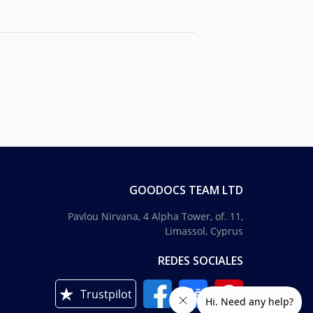
GOODOCS TEAM LTD
Pavlou Nirvana, 4 Alpha Tower, of. 11,
Limassol, Cyprus
REDES SOCIALES
Trustpilot