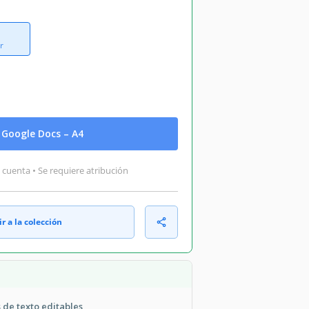
r
Google Docs – A4
 cuenta • Se requiere atribución
r a la colección
 de texto editables