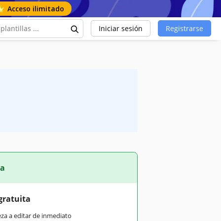
Acceso ilimitado
Iniciar sesión
Registrarse
ta
gratuita
eza a editar de inmediato