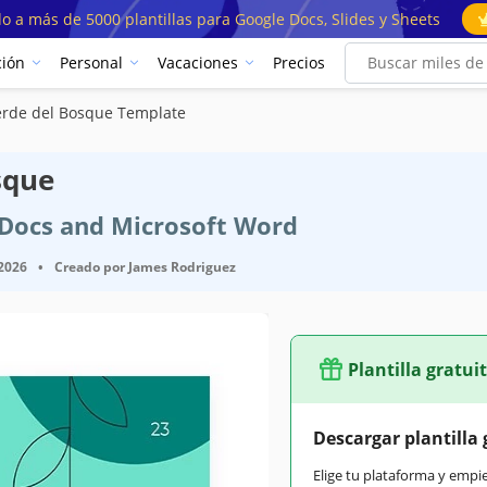
o a más de 5000 plantillas para Google Docs, Slides y Sheets
ión
Personal
Vacaciones
Precios
Verde del Bosque Template
sque
e Docs and Microsoft Word
 2026
•
Creado por
James Rodriguez
Plantilla gratui
Descargar plantilla 
Elige tu plataforma y empi