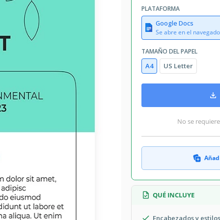
PLATAFORMA
Google Docs
Se abre en el navegado
TAMAÑO DEL PAPEL
A4
US Letter
No se requiere
Añadi
QUÉ INCLUYE
Encabezados y estilos