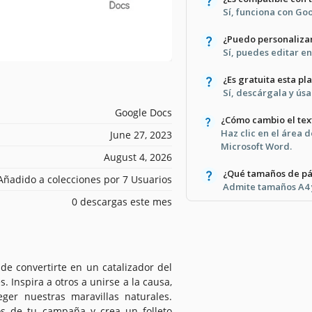
Sí, funciona con Go
¿Puedo personalizar
Sí, puedes editar en
¿Es gratuita esta pla
Sí, descárgala y úsa
Google Docs
¿Cómo cambio el tex
Haz clic en el área 
June 27, 2023
Microsoft Word.
August 4, 2026
¿Qué tamaños de pá
Añadido a colecciones por 7 Usuarios
Admite tamaños A4 
0 descargas este mes
 de convertirte en un catalizador del
 Inspira a otros a unirse a la causa,
er nuestras maravillas naturales.
os de tu campaña y crea un folleto