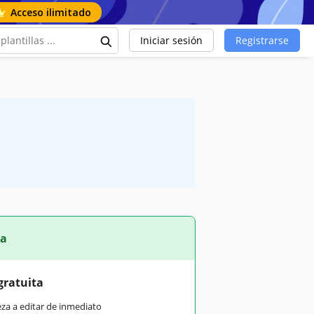
Acceso ilimitado
Iniciar sesión
Registrarse
ta
gratuita
eza a editar de inmediato