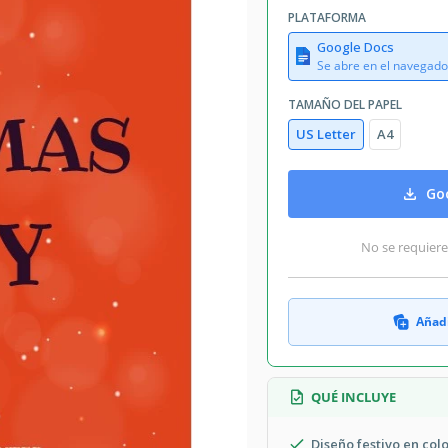
PLATAFORMA
Google Docs
Se abre en el navegado
TAMAÑO DEL PAPEL
US Letter
A4
Goo
No se requiere
Añadi
QUÉ INCLUYE
Diseño festivo en colo