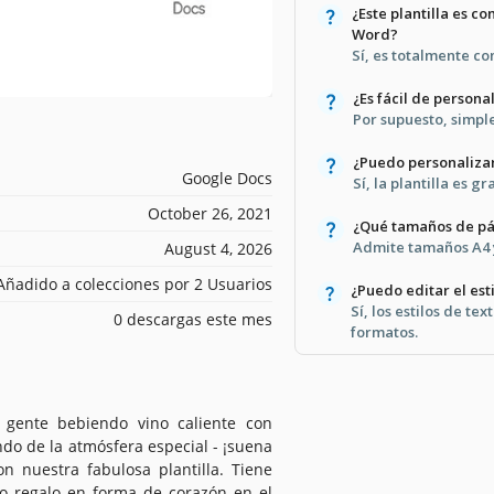
¿Este plantilla es c
Word?
Sí, es totalmente c
¿Es fácil de persona
Por supuesto, simple
¿Puedo personalizar
Google Docs
Sí, la plantilla es g
October 26, 2021
¿Qué tamaños de pá
Admite tamaños A4 y
August 4, 2026
Añadido a colecciones por 2 Usuarios
¿Puedo editar el esti
Sí, los estilos de t
0 descargas este mes
formatos.
gente bebiendo vino caliente con
ndo de la atmósfera especial - ¡suena
on nuestra fabulosa plantilla. Tiene
o regalo en forma de corazón en el