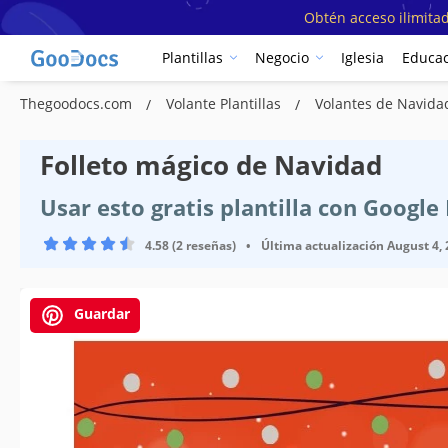
Obtén acceso ilimitad
Plantillas
Negocio
Iglesia
Educac
Thegoodocs.com
Volante Plantillas
Volantes de Navidad
Folleto mágico de Navidad
Usar esto gratis plantilla con Googl
4.58 (2 reseñas)
•
Última actualización
August 4,
Guardar