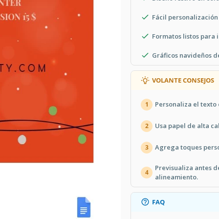
Fácil personalización
Formatos listos para 
Gráficos navideños d
VOLANTE CONSEJOS
Personaliza el texto 
1
Usa papel de alta ca
2
Agrega toques person
3
Previsualiza antes d
4
alineamiento.
FAQ