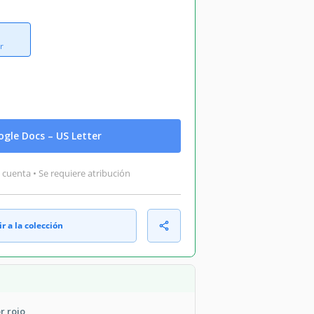
r
gle Docs – US Letter
 cuenta • Se requiere atribución
r a la colección
r rojo