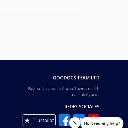
GOODOCS TEAM LTD
Pavlou Nirvana, 4 Alpha Tower, of. 11,
Limassol, Cyprus
REDES SOCIALES
Trustpilot