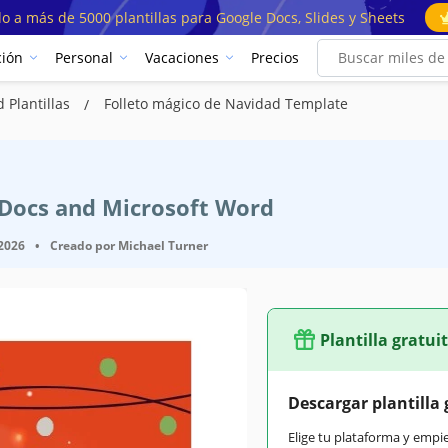
o a más de 5000 plantillas para Google Docs, Slides y Sheets
ión
Personal
Vacaciones
Precios
 Plantillas
Folleto mágico de Navidad Template
e Docs and Microsoft Word
 2026
•
Creado por
Michael Turner
Plantilla gratui
Descargar plantilla 
Elige tu plataforma y empi