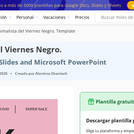
o a más de 5000 plantillas para Google Docs, Slides y Sheets
ión
Personal
Vacaciones
Precios
imalista del Viernes Negro. Template
l Viernes Negro.
e Slides and Microsoft PowerPoint
 2026
•
Creado por
Alevtina Shavlach
Plantilla gratui
Descargar plantilla 
Elige tu plataforma y empi