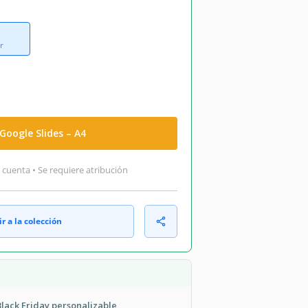
r
Google Slides – A4
 cuenta • Se requiere atribución
r a la colección
Black Friday personalizable