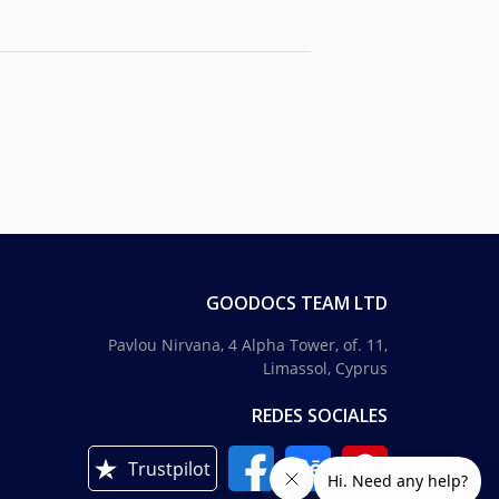
GOODOCS TEAM LTD
Pavlou Nirvana, 4 Alpha Tower, of. 11,
Limassol, Cyprus
REDES SOCIALES
Trustpilot