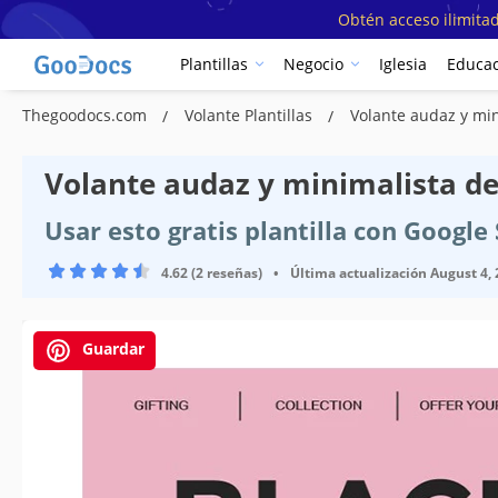
Obtén acceso ilimitad
Plantillas
Negocio
Iglesia
Educac
Thegoodocs.com
Volante Plantillas
Volante audaz y min
Volante audaz y minimalista de
Usar esto gratis plantilla con Googl
4.62 (2 reseñas)
•
Última actualización
August 4,
Guardar