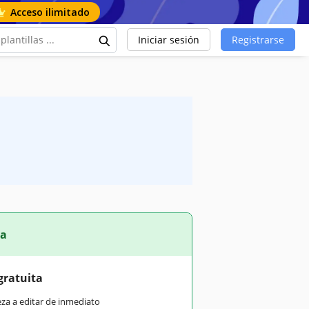
Acceso ilimitado
Iniciar sesión
Registrarse
ta
gratuita
eza a editar de inmediato