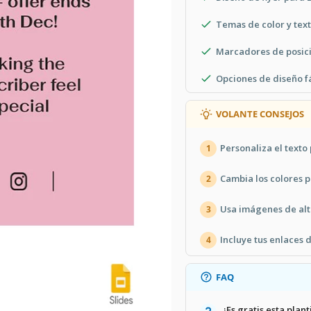
Temas de color y text
Marcadores de posici
Opciones de diseño fá
VOLANTE CONSEJOS
Personaliza el texto
1
Cambia los colores pa
2
Usa imágenes de alt
3
Incluye tus enlaces 
4
FAQ
¿Es gratis esta plant